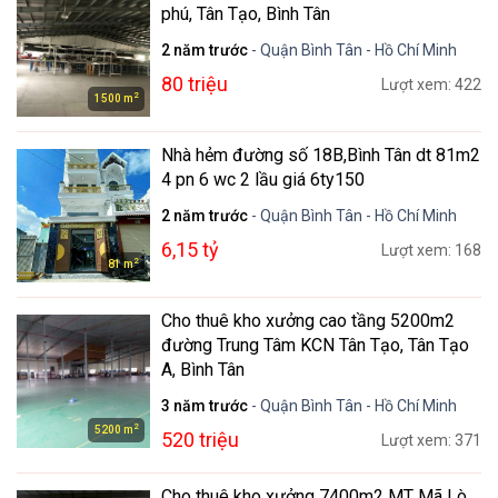
phú, Tân Tạo, Bình Tân
2 năm trước
- Quận Bình Tân - Hồ Chí Minh
80 triệu
Lượt xem: 422
2
1500 m
Nhà hẻm đường số 18B,Bình Tân dt 81m2
4 pn 6 wc 2 lầu giá 6ty150
2 năm trước
- Quận Bình Tân - Hồ Chí Minh
6,15 tỷ
Lượt xem: 168
2
81 m
Cho thuê kho xưởng cao tầng 5200m2
đường Trung Tâm KCN Tân Tạo, Tân Tạo
A, Bình Tân
3 năm trước
- Quận Bình Tân - Hồ Chí Minh
2
5200 m
520 triệu
Lượt xem: 371
Cho thuê kho xưởng 7400m2 MT Mã Lò,