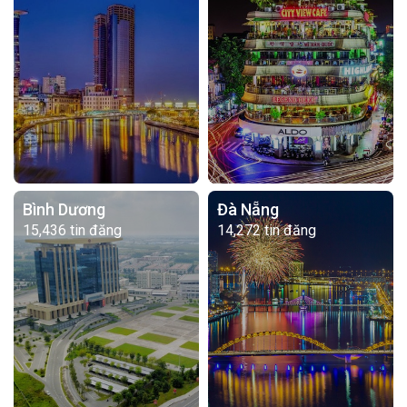
Bình Dương
Đà Nẵng
15,436 tin đăng
14,272 tin đăng