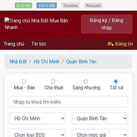
9.15 ms
3.615 MB
Timeline
Request
Đăng ký / Đăng
nhập
Trang chủ
Tin tức
Đăng tin
Nhà Đất
Hồ Chí Minh
Quận Bình Tân
Mua - Bán
Cho thuê
Sang nhượng
Tất cả