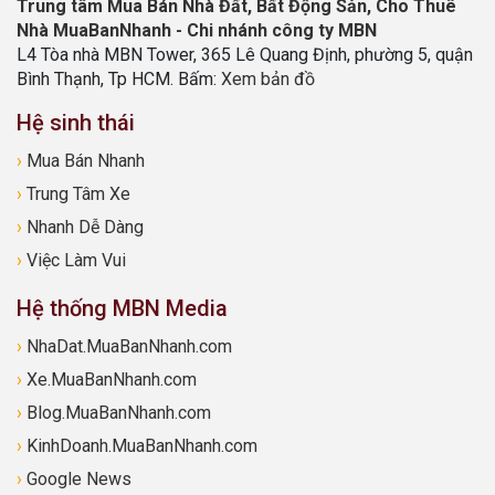
Trung tâm Mua Bán Nhà Đất, Bất Động Sản, Cho Thuê
Nhà MuaBanNhanh - Chi nhánh công ty MBN
L4 Tòa nhà MBN Tower, 365 Lê Quang Định, phường 5, quận
Bình Thạnh, Tp HCM. Bấm:
Xem bản đồ
Hệ sinh thái
›
Mua Bán Nhanh
›
Trung Tâm Xe
›
Nhanh Dễ Dàng
›
Việc Làm Vui
Hệ thống MBN Media
›
NhaDat.MuaBanNhanh.com
›
Xe.MuaBanNhanh.com
›
Blog.MuaBanNhanh.com
›
KinhDoanh.MuaBanNhanh.com
›
Google News