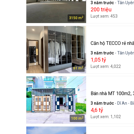
3 năm trước
- Tân Uyên
200 triệu
Lượt xem: 453
2
3150 m
Căn hộ TECCO rẻ nhấ
3 năm trước
- Tân Uyên
1,05 tỷ
Lượt xem: 4,022
2
61 m
Bán nhà MT 100m2, 3
3 năm trước
- Dĩ An - 
4,6 tỷ
Lượt xem: 1,102
2
100 m