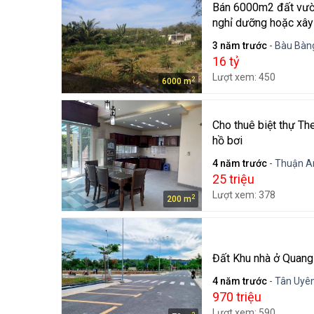
Bán 6000m2 đất vườn
nghỉ dưỡng hoặc xây
3 năm trước
- Bàu Bàn
16 tỷ
Lượt xem: 450
2
6000 m
Cho thuê biệt thự The
hồ bơi
4 năm trước
- Thuận A
25 triệu
Lượt xem: 378
2
200 m
Đất Khu nhà ở Quang
4 năm trước
- Tân Uyên
970 triệu
Lượt xem: 590