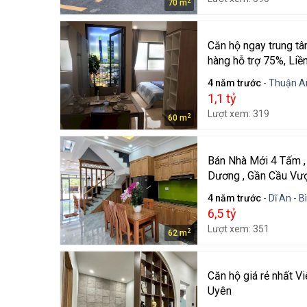
2
70 m
Căn hộ ngay trung tâ
hàng hỗ trợ 75%, Li
4 năm trước
- Thuận A
1,1 tỷ
Lượt xem: 319
2
60 m
Bán Nhà Mới 4 Tấm , 
Dương , Gần Cầu Vượ
4 năm trước
- Dĩ An - 
6,5 tỷ
Lượt xem: 351
2
62 m
Căn hộ giá rẻ nhất V
Uyên