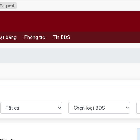
Request
ặt bằng
Phòng trọ
Tin BĐS