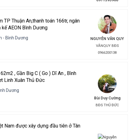
m TP Thuận An,thanh toán 166tr, ngân
ền kế AEON Bình Dương
n - Bình Dương
NGUYỄN VĂN QUY
VĂNQUY BĐS
0966200138
62m2 , Gần Big C ( Go ) Dĩ An , Bình
t Linh Xuân Thủ Đức
Bình Dương
Bùi Duy Cường
BĐS THỦ ĐỨC
iệt Nam được xây dựng đầu tiên ở Tân