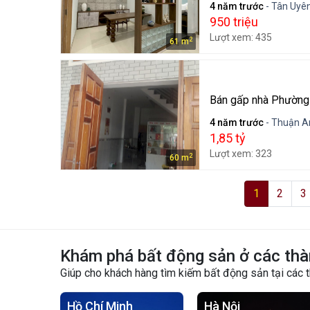
4 năm trước
- Tân Uyên
950 triệu
Lượt xem: 435
2
61 m
Bán gấp nhà Phường
4 năm trước
- Thuận A
1,85 tỷ
Lượt xem: 323
2
60 m
1
2
3
Khám phá bất động sản ở các thà
Giúp cho khách hàng tìm kiếm bất động sản tại các 
Hồ Chí Minh
Hà Nội