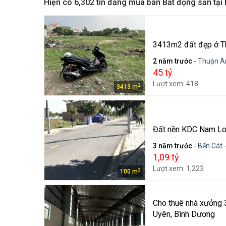
Hiện có
6,302
tin đăng mua bán Bất động sản tại
3413m2 đất đẹp ở T
2 năm trước
- Thuận A
45 tỷ
Lượt xem: 418
2
3413 m
Đất nền KDC Nam Lon
3 năm trước
- Bến Cát 
1,09 tỷ
Lượt xem: 1,223
2
100 m
Cho thuê nhà xưởng
Uyên, Bình Dương