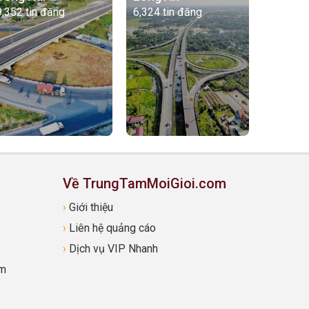
9,352 tin đăng
6,324 tin đăng
Về TrungTamMoiGioi.com
›
Giới thiệu
›
Liên hệ quảng cáo
›
Dịch vụ VIP Nhanh
om