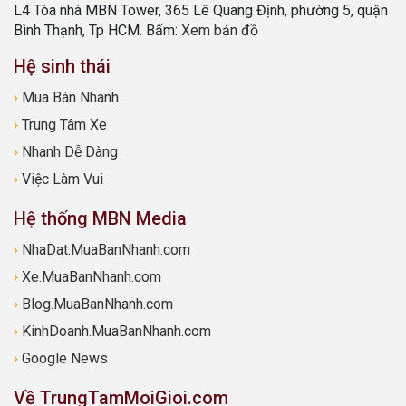
L4 Tòa nhà MBN Tower, 365 Lê Quang Định, phường 5, quận
Bình Thạnh, Tp HCM. Bấm:
Xem bản đồ
Hệ sinh thái
›
Mua Bán Nhanh
›
Trung Tâm Xe
›
Nhanh Dễ Dàng
›
Việc Làm Vui
Hệ thống MBN Media
›
NhaDat.MuaBanNhanh.com
›
Xe.MuaBanNhanh.com
›
Blog.MuaBanNhanh.com
›
KinhDoanh.MuaBanNhanh.com
›
Google News
Về TrungTamMoiGioi.com