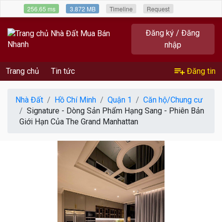
256.65 ms
3.872 MB
Timeline
Request
Đăng ký / Đăng
nhập
Trang chủ
Tin tức
Đăng tin
Nhà Đất
Hồ Chí Minh
Quận 1
Căn hộ/Chung cư
Signature - Dòng Sản Phẩm Hạng Sang - Phiên Bản
Giới Hạn Của The Grand Manhattan