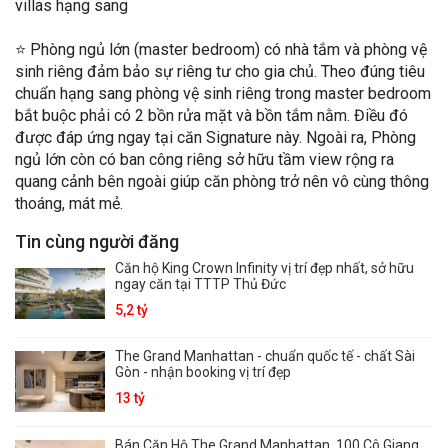
villas hạng sang
⭐️ Phòng ngủ lớn (master bedroom) có nhà tắm và phòng vệ
sinh riêng đảm bảo sự riêng tư cho gia chủ. Theo đúng tiêu
chuẩn hạng sang phòng vệ sinh riêng trong master bedroom
bắt buộc phải có 2 bồn rửa mặt và bồn tắm nằm. Điều đó
được đáp ứng ngay tại căn Signature này. Ngoài ra, Phòng
ngủ lớn còn có ban công riêng sở hữu tầm view rộng ra
quang cảnh bên ngoài giúp căn phòng trở nên vô cùng thông
thoáng, mát mẻ.
Tin cùng người đăng
Căn hộ King Crown Infinity vị trí đẹp nhất, sở hữu
ngay căn tại TTTP Thủ Đức
5,2 tỷ
The Grand Manhattan - chuẩn quốc tế - chất Sài
Gòn - nhận booking vị trí đẹp
13 tỷ
Bán Căn Hộ The Grand Manhattan, 100 Cô Giang,