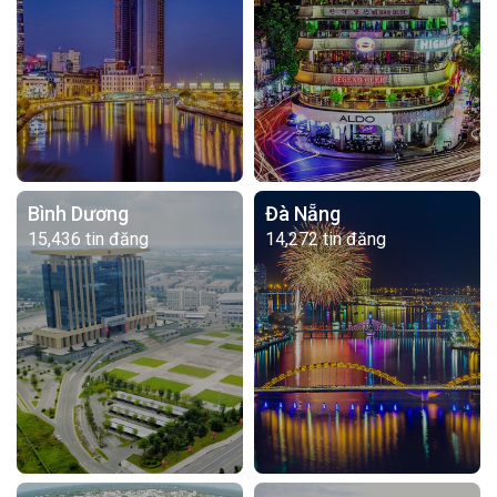
Bình Dương
Đà Nẵng
15,436 tin đăng
14,272 tin đăng