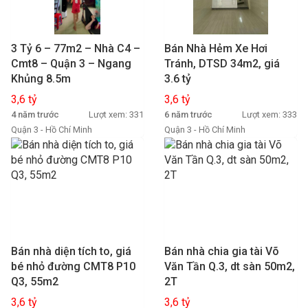
3 Tỷ 6 – 77m2 – Nhà C4 –
Bán Nhà Hẻm Xe Hơi
Cmt8 – Quận 3 – Ngang
Tránh, DTSD 34m2, giá
Khủng 8.5m
3.6 tỷ
3,6 tỷ
3,6 tỷ
4 năm trước
Lượt xem: 331
6 năm trước
Lượt xem: 333
Quận 3 - Hồ Chí Minh
Quận 3 - Hồ Chí Minh
Bán nhà diện tích to, giá
Bán nhà chia gia tài Võ
bé nhỏ đường CMT8 P10
Văn Tần Q.3, dt sàn 50m2,
Q3, 55m2
2T
3,6 tỷ
3,6 tỷ