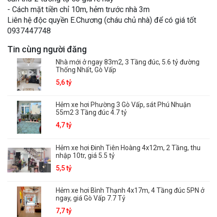
- Cách mặt tiền chỉ 10m, hẻm trước nhà 3m
Liên hệ độc quyền E.Chương (cháu chủ nhà) để có giá tốt
0937447748
Tin cùng người đăng
Nhà mới ở ngay 83m2, 3 Tầng đúc, 5.6 tỷ đường
Thống Nhất, Gò Vấp
5,6 tỷ
Hẻm xe hơi Phường 3 Gò Vấp, sát Phú Nhuận
55m2 3 Tầng đúc 4.7 tỷ
4,7 tỷ
Hẻm xe hơi Đinh Tiên Hoàng 4x12m, 2 Tầng, thu
nhập 10tr, giá 5.5 tỷ
5,5 tỷ
Hẻm xe hơi Bình Thạnh 4x17m, 4 Tầng đúc 5PN ở
ngay, giá Gò Vấp 7.7 Tỷ
7,7 tỷ