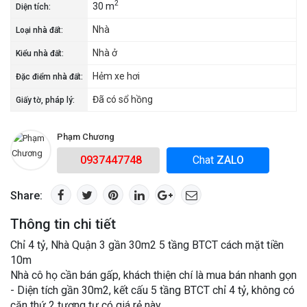
2
30 m
Diện tích:
Nhà
Loại nhà đất:
Nhà ở
Kiểu nhà đất:
Hẻm xe hơi
Đặc điểm nhà đất:
Đã có sổ hồng
Giấy tờ, pháp lý:
Phạm Chương
0937447748
Chat
ZALO
Share:
Thông tin chi tiết
Chỉ 4 tỷ, Nhà Quận 3 gần 30m2 5 tầng BTCT cách mặt tiền
10m
Nhà cô họ cần bán gấp, khách thiện chí là mua bán nhanh gọn
- Diện tích gần 30m2, kết cấu 5 tầng BTCT chỉ 4 tỷ, không có
căn thứ 2 tương tự có giá rẻ này