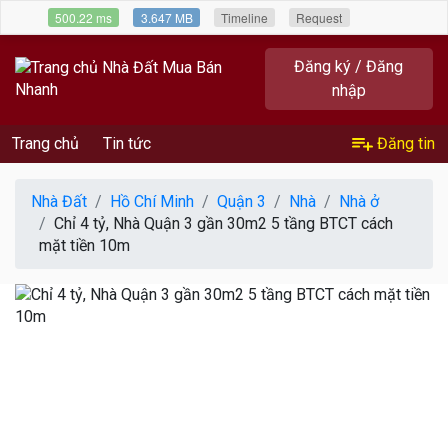
500.22 ms
3.647 MB
Timeline
Request
Đăng ký / Đăng
nhập
Trang chủ
Tin tức
Đăng tin
Nhà Đất
Hồ Chí Minh
Quận 3
Nhà
Nhà ở
Chỉ 4 tỷ, Nhà Quận 3 gần 30m2 5 tầng BTCT cách
mặt tiền 10m