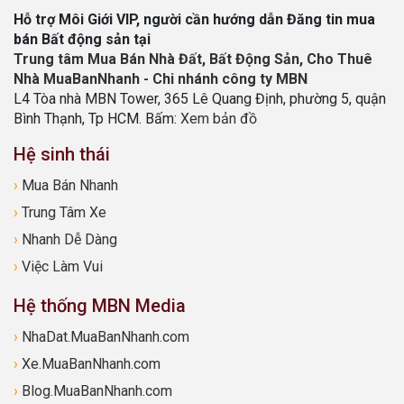
Hỗ trợ Môi Giới VIP, người cần hướng dẫn Đăng tin mua
bán Bất động sản tại
Trung tâm Mua Bán Nhà Đất, Bất Động Sản, Cho Thuê
Nhà MuaBanNhanh - Chi nhánh công ty MBN
L4 Tòa nhà MBN Tower, 365 Lê Quang Định, phường 5, quận
Bình Thạnh, Tp HCM. Bấm:
Xem bản đồ
Hệ sinh thái
›
Mua Bán Nhanh
›
Trung Tâm Xe
›
Nhanh Dễ Dàng
›
Việc Làm Vui
Hệ thống MBN Media
›
NhaDat.MuaBanNhanh.com
›
Xe.MuaBanNhanh.com
›
Blog.MuaBanNhanh.com