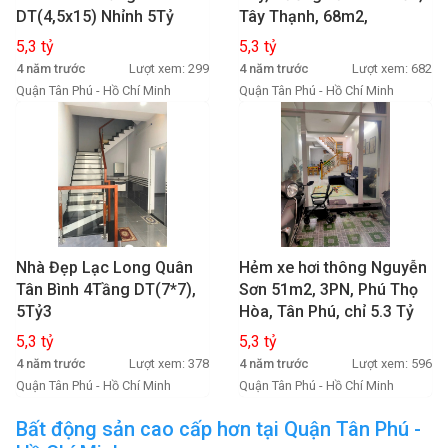
DT(4,5x15) Nhỉnh 5Tỷ
Tây Thạnh, 68m2,
4.5m*15m, 3 Tầng, Chỉ 5.3
5,3 tỷ
5,3 tỷ
Tỷ
4 năm trước
Lượt xem: 299
4 năm trước
Lượt xem: 682
Quận Tân Phú - Hồ Chí Minh
Quận Tân Phú - Hồ Chí Minh
Nhà Đẹp Lạc Long Quân
Hẻm xe hơi thông Nguyễn
Tân Bình 4Tầng DT(7*7),
Sơn 51m2, 3PN, Phú Thọ
5Tỷ3
Hòa, Tân Phú, chỉ 5.3 Tỷ
5,3 tỷ
5,3 tỷ
4 năm trước
Lượt xem: 378
4 năm trước
Lượt xem: 596
Quận Tân Phú - Hồ Chí Minh
Quận Tân Phú - Hồ Chí Minh
Bất động sản cao cấp hơn tại Quận Tân Phú -