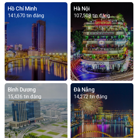
Hồ Chí Minh
Hà Nội
141,670 tin đăng
107,508 tin đăng
Bình Dương
Đà Nẵng
15,436 tin đăng
14,272 tin đăng