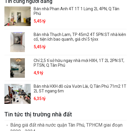
Tin cùng người đăng
Bán nhà Phan Anh 4T 1T 1 Lừng 2L 4PN, Q.Tân
Phú
5,45 tỷ
Bán nhà Thạch Lam, TP 45m2 4T 5PN ST nhà kiên
cố, tiện ích bao quanh, giá chỉ 5 tỷxx
5,45 tỷ
Chỉ 2,5 tỉ sở hữu ngay nhà mới HXH, 1T 2L 2PN ST,
P.TSN, Q.Tân Phú
4,9 tỷ
Bán nhà HXH đỗ cửa Vườn Lài, Q.Tân Phú 71m2 1T
2L ST ngang 6m
6,35 tỷ
Tin tức thị trường nhà đất
Bảng giá đất nhà nước quận Tân Phú, TP.HCM giai đoạn