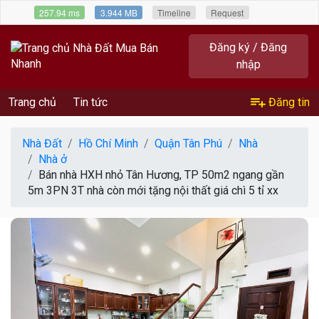
257.94 ms
3.944 MB
Timeline
Request
Đăng ký / Đăng
nhập
Trang chủ
Tin tức
Đăng tin
Nhà Đất
Hồ Chí Minh
Quận Tân Phú
Nhà
Nhà ở
Bán nhà HXH nhỏ Tân Hương, TP 50m2 ngang gần
5m 3PN 3T nhà còn mới tặng nội thất giá chì 5 tỉ xx