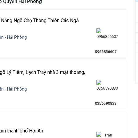
gô Quyền Hải Phòng
 Nẵng Ngõ Chợ Thông Thiên Các Ngả
n - Hải Phòng
0966856607
gõ Lý Tiêm, Lạch Tray nhà 3 mặt thoáng,
n - Hải Phòng
0356590833
 tâm thành phố Hội An