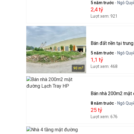
5 năm trước
- Ngô Quyề
2,4 tỷ
Lượt xem: 921
Bán đất nền tại trun
5 năm trước
- Ngô Quyề
1,1 tỷ
Lượt xem: 468
2
90 m
Bán nhà 200m2 mặt 
8 năm trước
- Ngô Quyề
25 tỷ
Lượt xem: 676