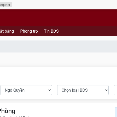
equest
ặt bằng
Phòng trọ
Tin BĐS
Phòng