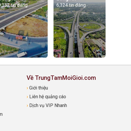
9,352 tin đăng
6,324 tin đăng
Về TrungTamMoiGioi.com
›
Giới thiệu
›
Liên hệ quảng cáo
›
Dịch vụ VIP Nhanh
om