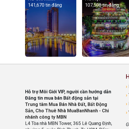
141,670 tin đăng
107,508 tin đăng
H
›
Hỗ trợ Môi Giới VIP, người cần hướng dẫn
›
Đăng tin mua bán Bất động sản tại
›
Trung tâm Mua Bán Nhà Đất, Bất Động
Sản, Cho Thuê Nhà MuaBanNhanh - Chi
›
nhánh công ty MBN
L4 Tòa nhà MBN Tower, 365 Lê Quang Định,
G