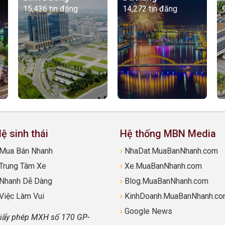
15,436 tin đăng
14,272 tin đăng
ệ sinh thái
Hệ thống MBN Media
Mua Bán Nhanh
›
NhaDat.MuaBanNhanh.com
Trung Tâm Xe
›
Xe.MuaBanNhanh.com
Nhanh Dễ Dàng
›
Blog.MuaBanNhanh.com
Việc Làm Vui
›
KinhDoanh.MuaBanNhanh.c
›
Google News
iấy phép MXH số 170 GP-