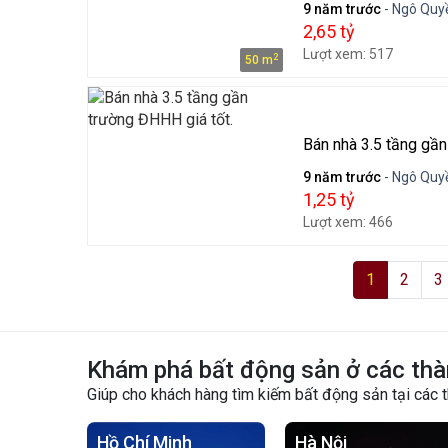
9 năm trước
- Ngô Quyề
2,65 tỷ
Lượt xem: 517
2
50 m
Bán nhà 3.5 tầng gần
9 năm trước
- Ngô Quyề
1,25 tỷ
Lượt xem: 466
1
2
3
Khám phá bất động sản ở các thà
Giúp cho khách hàng tìm kiếm bất động sản tại các 
Hồ Chí Minh
Hà Nội