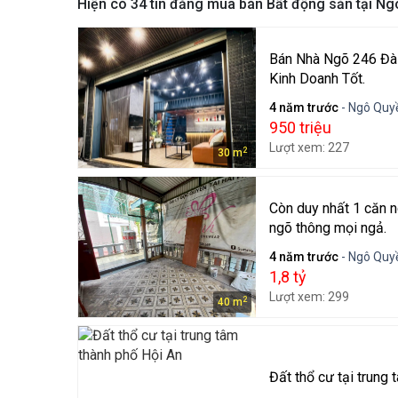
Hiện có
34
tin đăng mua bán Bất động sản tại N
Bán Nhà Ngõ 246 Đà
Kinh Doanh Tốt.
4 năm trước
- Ngô Quyề
950 triệu
Lượt xem: 227
2
30 m
Còn duy nhất 1 căn n
ngõ thông mọi ngả.
4 năm trước
- Ngô Quyề
1,8 tỷ
Lượt xem: 299
2
40 m
Đất thổ cư tại trung