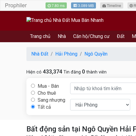
Prophiler
7.80 ms
3.089 MB
Timeline
R
Trang chủ
Nhà
Căn hộ/Chung cư
Đất
M
Nhà Đất
Hải Phòng
Ngô Quyền
433,374
0
Hiện có
Tin đăng
thành viên
Mua - Bán
Cho thuê
Sang nhượng
Tất cả
Bất động sản tại Ngô Quyền Hải 