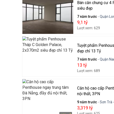
Bán căn chung cư 4 P
siêu đẹp
7 năm trước
- Quận Lon
9,1 tỷ
Lượt xem: 629
Tuyệt phẩm Penhous
đẹp chỉ 13 Tỷ
7 năm trước
- Quận Na
13 tỷ
Lượt xem: 689
Căn hộ cao cấp Pent
nội thất, 3PN
9 năm trước
- Sơn Trà 
3,319 tỷ
Lượt xem: 625