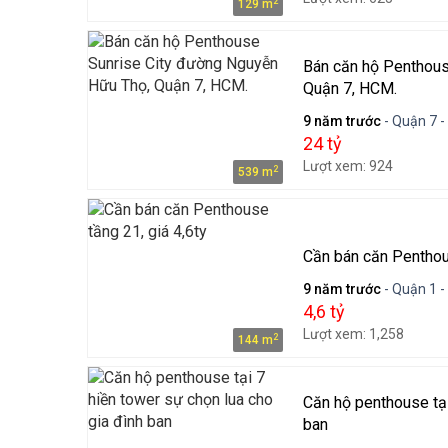
2
129 m
Bán căn hộ Penthous
Quận 7, HCM.
9 năm trước
- Quận 7 -
24 tỷ
Lượt xem: 924
2
539 m
Cần bán căn Penthous
9 năm trước
- Quận 1 -
4,6 tỷ
Lượt xem: 1,258
2
144 m
Căn hộ penthouse tại
ban