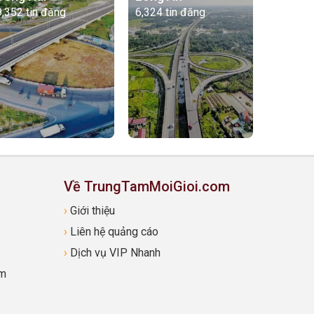
9,352 tin đăng
6,324 tin đăng
Về TrungTamMoiGioi.com
›
Giới thiệu
›
Liên hệ quảng cáo
›
Dịch vụ VIP Nhanh
om