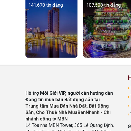
141,670 tin đăng
107,508 tin đăng
H
›
Hỗ trợ Môi Giới VIP, người cần hướng dẫn
›
Đăng tin mua bán Bất động sản tại
›
Trung tâm Mua Bán Nhà Đất, Bất Động
Sản, Cho Thuê Nhà MuaBanNhanh - Chi
›
nhánh công ty MBN
L4 Tòa nhà MBN Tower, 365 Lê Quang Định,
G