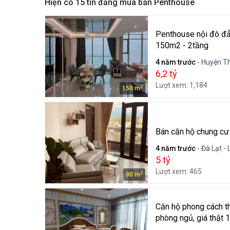
Hiện có
15
tin đăng mua bán Penthouse
Penthouse nội đô đẳ
150m2 - 2tầng
4 năm trước
- Huyện Th
6,2 tỷ
Lượt xem: 1,184
2
150 m
Bán căn hộ chung cư
4 năm trước
- Đà Lạt -
5 tỷ
Lượt xem: 465
2
90 m
Căn hộ phong cách t
phòng ngủ, giá thật