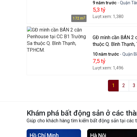
9 năm trước
- Quận Tân
5,3 tỷ
Lượt xem: 1,380
2
172 m
GĐ mình cần BÁN 2 c
thuộc Q. Bình Thạnh,
10 năm trước
- Quận B
7,5 tỷ
Lượt xem: 1,496
1
2
3
Khám phá bất động sản ở các thà
Giúp cho khách hàng tìm kiếm bất động sản tại các 
Hồ Chí Minh
Hà Nội