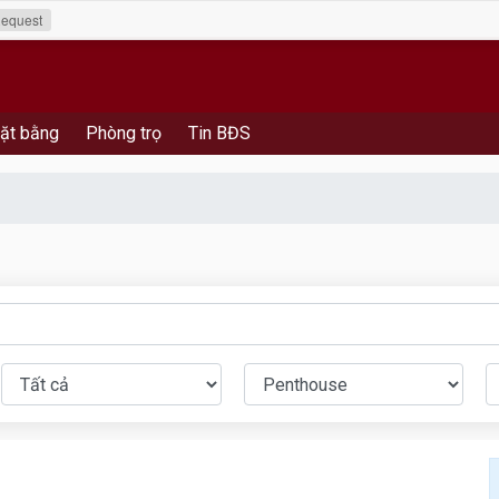
equest
ặt bằng
Phòng trọ
Tin BĐS