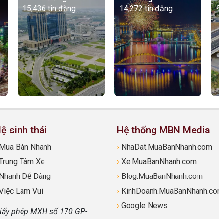
15,436 tin đăng
14,272 tin đăng
ệ sinh thái
Hệ thống MBN Media
Mua Bán Nhanh
›
NhaDat.MuaBanNhanh.com
Trung Tâm Xe
›
Xe.MuaBanNhanh.com
Nhanh Dễ Dàng
›
Blog.MuaBanNhanh.com
Việc Làm Vui
›
KinhDoanh.MuaBanNhanh.c
›
Google News
iấy phép MXH số 170 GP-