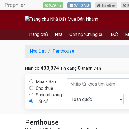
Prophiler
9.79 ms
3.146 MB
Timeline
R
Trang chủ
Nhà
Căn hộ/Chung cư
Đất
M
Nhà Đất
Penthouse
433,374
0
Hiện có
Tin đăng
thành viên
Mua - Bán
Cho thuê
Sang nhượng
Tất cả
Penthouse