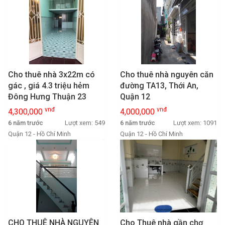
Cho thuê nhà 3x22m có
Cho thuê nhà nguyên căn
gác , giá 4.3 triệu hẻm
đường TA13, Thới An,
Đông Hưng Thuận 23
Quận 12
vnđ
vnđ
4,300,000
4,000,000
6 năm trước
Lượt xem: 549
6 năm trước
Lượt xem: 1091
Quận 12 - Hồ Chí Minh
Quận 12 - Hồ Chí Minh
CHO THUÊ NHÀ NGUYÊN
Cho Thuê nhà gần chợ