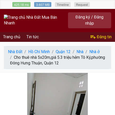
425.18 ms
3.607 MB
Timeline
Request
Đăng ký / Đăng
nhập
Trang chủ
Tin tức
Đăng tin
Nhà Đất
Hồ Chí Minh
Quận 12
Nhà
Nhà ở
Cho thuê nhà 5x20m,giá 5.3 triệu hẻm Tô Ký,phường
Đông Hưng Thuận, Quận 12