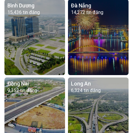
Bình Dương
Đà Nẵng
15,436 tin đăng
14,272 tin đăng
Đồng Nai
Long An
9,352 tin đăng
6,324 tin đăng