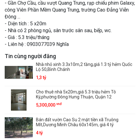
- Gần Chợ Cầu, cầu vượt Quang Trung, rạp chiếu phim Galaxy,
công Viên Phần Mềm Quang Trung, trường Cao Đẳng Viễn
Đông ...
- Diện tích : 5 x20m
- Nhà có 2 phòng ngủ, sân trước sân sau, bếp, wc.
- Giá : 5.3 triệu/tháng
- Liên hệ : 0903077039 Nghĩa
Tin cùng người đăng
Nhà nhỏ xinh 3.3x10m,2 tầng,giá 1.3 tỷ hẻm Quốc
Lộ 50,Bình Chánh
1,3 tỷ
Cho thuê nhà 5x20m,giá 5.3 triệu hẻm Tô
Ký,phường Đông Hưng Thuận, Quận 12
vnđ
5,300,000
Bán đất vườn Cao Su 2 mặt tiền xã Truông
Mít,Dương Minh Châu 60x145m, giá 4 tỷ
4 tỷ