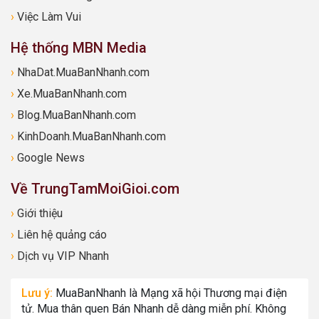
›
Việc Làm Vui
Hệ thống MBN Media
›
NhaDat.MuaBanNhanh.com
›
Xe.MuaBanNhanh.com
›
Blog.MuaBanNhanh.com
›
KinhDoanh.MuaBanNhanh.com
›
Google News
Về TrungTamMoiGioi.com
›
Giới thiệu
›
Liên hệ quảng cáo
›
Dịch vụ VIP Nhanh
Lưu ý:
MuaBanNhanh là Mạng xã hội Thương mại điện
tử. Mua thân quen Bán Nhanh dễ dàng miễn phí. Không