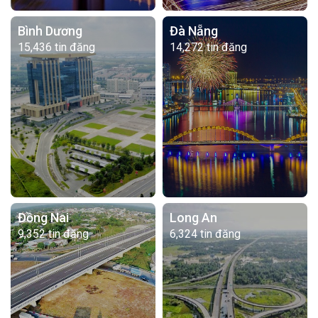
Bình Dương
Đà Nẵng
15,436 tin đăng
14,272 tin đăng
Đồng Nai
Long An
9,352 tin đăng
6,324 tin đăng