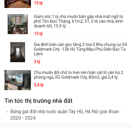
15 tỷ
Giảm sốc 1 tỷ chủ muốn bán gấp nhà mặt ngõ to
phố Tôn Đức Thắng, 61m2, 5T, ô tô vào nhà, kinh
doanh tốt, 15.0 tỷ
15 tỷ
Gia đình bán căn góc tầng 2 tòa S Khu chung cư S4
Goldmark City -136 Hồ Tùng Mậu Phú Diễn Bắc Từ
Liêm
3 tỷ
Chủ muốn đổi chỗ to hơn nên bán cắt lỗ căn hộ 2
phòng ngủ, R2 Goldmark City, 83m2, giá 2,4 tỷ
2,4 tỷ
Tin tức thị trường nhà đất
Bảng giá đất nhà nước quận Tây Hồ, Hà Nội giai đoạn
2020 - 2024