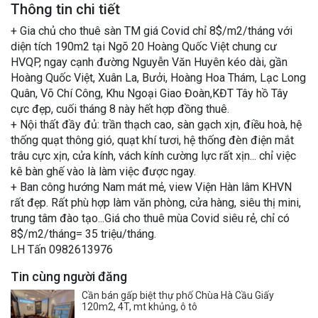
Thông tin chi tiết
+ Gia chủ cho thuê sàn TM giá Covid chỉ 8$/m2/tháng với
diện tích 190m2 tại Ngõ 20 Hoàng Quốc Việt chung cư
HVQP, ngay cạnh đường Nguyễn Văn Huyên kéo dài, gần
Hoàng Quốc Việt, Xuân La, Bưởi, Hoàng Hoa Thám, Lạc Long
Quân, Võ Chí Công, Khu Ngoại Giao Đoàn,KĐT Tây hồ Tây
cực đẹp, cuối tháng 8 này hết hợp đồng thuê.
+ Nội thất đầy đủ: trần thạch cao, sàn gạch xịn, điều hoà, hệ
thống quạt thông gió, quạt khí tươi, hệ thống đèn điện mắt
trâu cực xịn, cửa kính, vách kính cường lực rất xịn... chỉ việc
kê bàn ghế vào là làm việc được ngay.
+ Ban công hướng Nam mát mẻ, view Viện Hàn lâm KHVN
rất đẹp. Rất phù hợp làm văn phòng, cửa hàng, siêu thị mini,
trung tâm đào tạo...Giá cho thuê mùa Covid siêu rẻ, chỉ có
8$/m2/tháng= 35 triệu/tháng.
LH Tấn 0982613976
Tin cùng người đăng
Cần bán gấp biệt thự phố Chùa Hà Cầu Giấy
120m2, 4T, mt khủng, ô tô