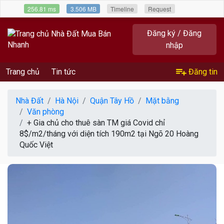
256.81 ms
3.506 MB
Timeline
Request
Đăng ký / Đăng
nhập
Trang chủ
Tin tức
Đăng tin
Nhà Đất
Hà Nội
Quận Tây Hồ
Mặt bằng
Văn phòng
+ Gia chủ cho thuê sàn TM giá Covid chỉ
8$/m2/tháng với diện tích 190m2 tại Ngõ 20 Hoàng
Quốc Việt