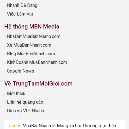
›
Nhanh Dễ Dàng
›
Việc Làm Vui
Hệ thống MBN Media
›
NhaDat.MuaBanNhanh.com
›
Xe.MuaBanNhanh.com
›
Blog.MuaBanNhanh.com
›
KinhDoanh.MuaBanNhanh.com
›
Google News
Về TrungTamMoiGioi.com
›
Giới thiệu
›
Liên hệ quảng cáo
›
Dịch vụ VIP Nhanh
Lưu ý:
MuaBanNhanh là Mạng xã hội Thương mại điện