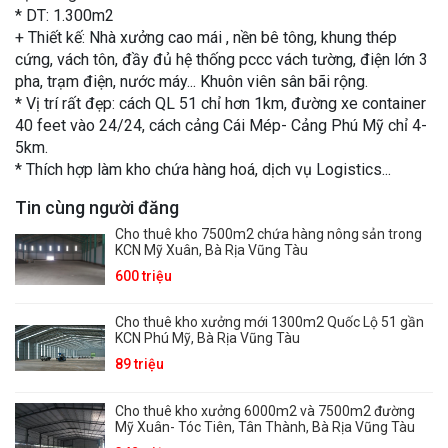
* DT: 1.300m2
+ Thiết kế: Nhà xưởng cao mái , nền bê tông, khung thép
cứng, vách tôn, đầy đủ hệ thống pccc vách tường, điện lớn 3
pha, trạm điện, nước máy... Khuôn viên sân bãi rộng.
* Vị trí rất đẹp: cách QL 51 chỉ hơn 1km, đường xe container
40 feet vào 24/24, cách cảng Cái Mép- Cảng Phú Mỹ chỉ 4-
5km.
* Thích hợp làm kho chứa hàng hoá, dịch vụ Logistics...
Tin cùng người đăng
Cho thuê kho 7500m2 chứa hàng nông sản trong
KCN Mỹ Xuân, Bà Rịa Vũng Tàu
600 triệu
Cho thuê kho xưởng mới 1300m2 Quốc Lộ 51 gần
KCN Phú Mỹ, Bà Rịa Vũng Tàu
89 triệu
Cho thuê kho xưởng 6000m2 và 7500m2 đường
Mỹ Xuân- Tóc Tiên, Tân Thành, Bà Rịa Vũng Tàu