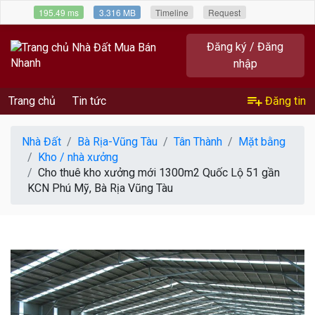
195.49 ms
3.316 MB
Timeline
Request
Đăng ký / Đăng
nhập
Trang chủ
Tin tức
Đăng tin
Nhà Đất
Bà Rịa-Vũng Tàu
Tân Thành
Mặt bằng
Kho / nhà xưởng
Cho thuê kho xưởng mới 1300m2 Quốc Lộ 51 gần
KCN Phú Mỹ, Bà Rịa Vũng Tàu