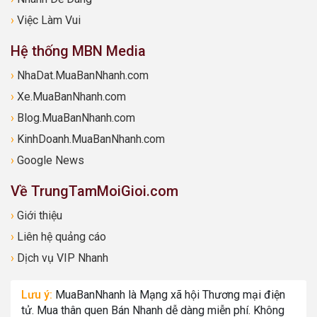
›
Việc Làm Vui
Hệ thống MBN Media
›
NhaDat.MuaBanNhanh.com
›
Xe.MuaBanNhanh.com
›
Blog.MuaBanNhanh.com
›
KinhDoanh.MuaBanNhanh.com
›
Google News
Về TrungTamMoiGioi.com
›
Giới thiệu
›
Liên hệ quảng cáo
›
Dịch vụ VIP Nhanh
Lưu ý:
MuaBanNhanh là Mạng xã hội Thương mại điện
tử. Mua thân quen Bán Nhanh dễ dàng miễn phí. Không