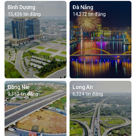
Bình Dương
Đà Nẵng
15,436 tin đăng
14,272 tin đăng
Đồng Nai
Long An
9,352 tin đăng
6,324 tin đăng