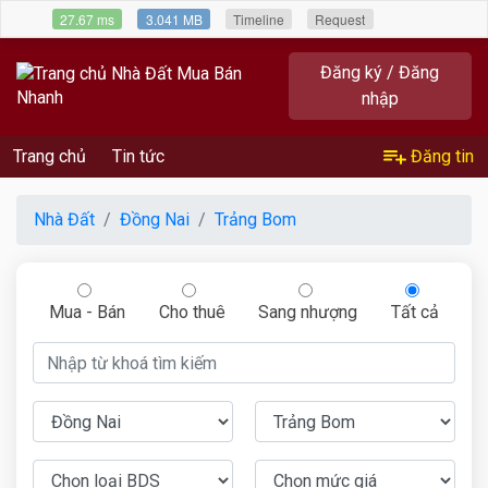
27.67 ms
3.041 MB
Timeline
Request
Đăng ký / Đăng
nhập
Trang chủ
Tin tức
Đăng tin
Nhà Đất
Đồng Nai
Trảng Bom
Mua - Bán
Cho thuê
Sang nhượng
Tất cả