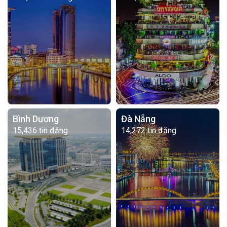
Bình Dương
Đà Nẵng
15,436 tin đăng
14,272 tin đăng