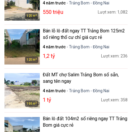
4 năm trước
- Trảng Bom - Đồng Nai
550 triệu
Lượt xem: 1,082
2
125 m
Bán lỗ lô đất ngay TT Trảng Bom 125m2
sổ riêng thổ cư chỉ giá cực rẻ
4 năm trước
- Trảng Bom - Đồng Nai
1,2 tỷ
Lượt xem: 236
2
125 m
Đất MT chợ Salim Trảng Bom sổ sẵn,
sang tên ngay
4 năm trước
- Trảng Bom - Đồng Nai
1 tỷ
Lượt xem: 358
2
100 m
Bán lô đất 104m2 sổ riêng ngay TT Trảng
Bom giá cực rẻ