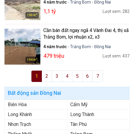
4 năm trước
- Trảng Bom - Đồng Nai
1,1 tỷ
Lượt xem: 282
2
100 m
Cần bán đất ngay ngã 4 Vành Đai 4, thị xã
Trảng Bom, lợi nhuận x2, x3
4 năm trước
- Trảng Bom - Đồng Nai
479 triệu
Lượt xem: 437
2
104 m
1
2
3
4
5
6
7
Bất động sản Đồng Nai
Biên Hòa
Cẩm Mỹ
Long Khánh
Long Thành
Nhơn Trạch
Tân Phú