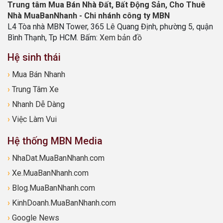
Trung tâm Mua Bán Nhà Đất, Bất Động Sản, Cho Thuê
Nhà MuaBanNhanh - Chi nhánh công ty MBN
L4 Tòa nhà MBN Tower, 365 Lê Quang Định, phường 5, quận
Bình Thạnh, Tp HCM. Bấm:
Xem bản đồ
Hệ sinh thái
›
Mua Bán Nhanh
›
Trung Tâm Xe
›
Nhanh Dễ Dàng
›
Việc Làm Vui
Hệ thống MBN Media
›
NhaDat.MuaBanNhanh.com
›
Xe.MuaBanNhanh.com
›
Blog.MuaBanNhanh.com
›
KinhDoanh.MuaBanNhanh.com
›
Google News