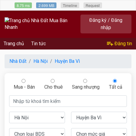
8.75 ms
2.699 MB
Timeline
Request
Đăng ký / Đăng
nhập
Trang chủ
Tin tức
Đăng tin
Nhà Đất
Hà Nội
Huyện Ba Vì
Mua - Bán
Cho thuê
Sang nhượng
Tất cả