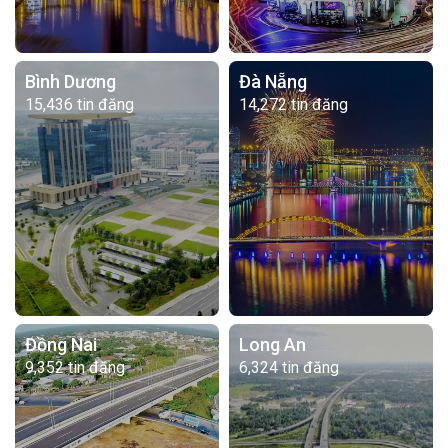
Bình Dương
Đà Nẵng
15,436 tin đăng
14,272 tin đăng
Đồng Nai
Long An
9,352 tin đăng
6,324 tin đăng