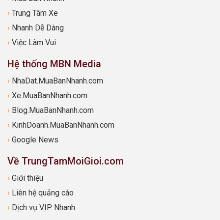
›
Trung Tâm Xe
›
Nhanh Dễ Dàng
›
Việc Làm Vui
Hệ thống MBN Media
›
NhaDat.MuaBanNhanh.com
›
Xe.MuaBanNhanh.com
›
Blog.MuaBanNhanh.com
›
KinhDoanh.MuaBanNhanh.com
›
Google News
Về TrungTamMoiGioi.com
›
Giới thiệu
›
Liên hệ quảng cáo
›
Dịch vụ VIP Nhanh