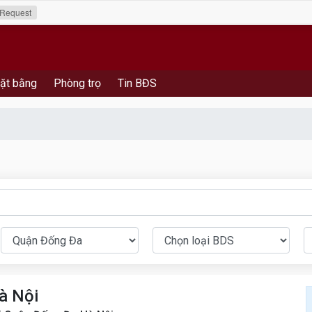
Request
ặt bằng
Phòng trọ
Tin BĐS
à Nội