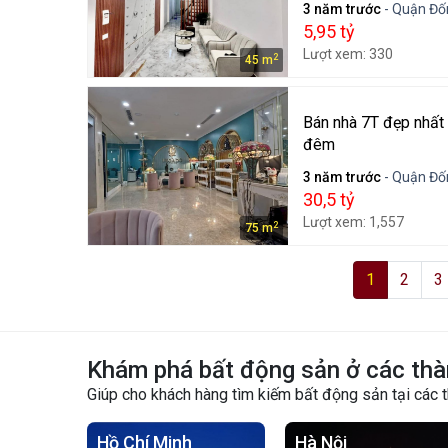
3 năm trước
- Quận Đốn
5,95 tỷ
Lượt xem: 330
2
45 m
Bán nhà 7T đẹp nhất
đêm
3 năm trước
- Quận Đốn
30,5 tỷ
Lượt xem: 1,557
2
75 m
1
2
3
Khám phá bất động sản ở các thà
Giúp cho khách hàng tìm kiếm bất động sản tại các 
Hồ Chí Minh
Hà Nội