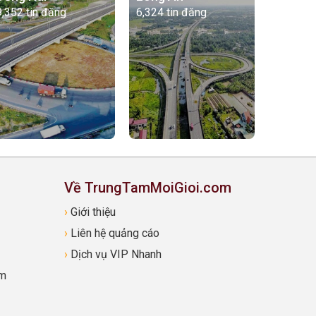
9,352 tin đăng
6,324 tin đăng
Về TrungTamMoiGioi.com
›
Giới thiệu
›
Liên hệ quảng cáo
›
Dịch vụ VIP Nhanh
om