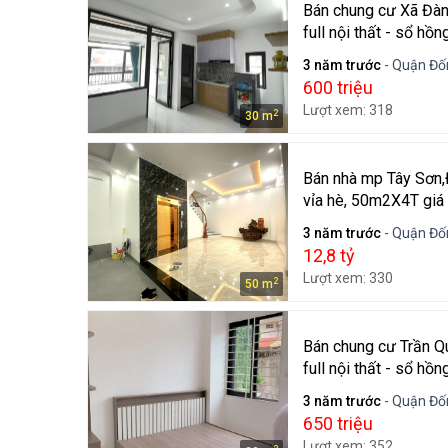
Bán chung cư Xã Đàn-
full nội thất - sổ hồn
3 năm trước
- Quận Đốn
600 triệu
Lượt xem: 318
2
30 m
Bán nhà mp Tây Sơn,Đ
vỉa hè, 50m2X4T giá 
3 năm trước
- Quận Đốn
12,8 tỷ
Lượt xem: 330
2
50 m
Bán chung cư Trần Qu
full nội thất - sổ hồn
3 năm trước
- Quận Đốn
650 triệu
Lượt xem: 352