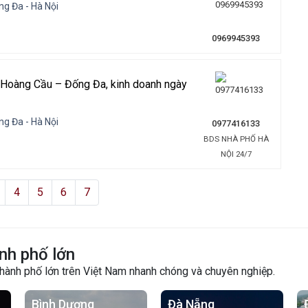
g Đa - Hà Nội
0969945393
 Hoàng Cầu – Đống Đa, kinh doanh ngày
g Đa - Hà Nội
0977416133
BDS NHÀ PHỐ HÀ
NỘI 24/7
4
5
6
7
nh phố lớn
thành phố lớn trên Việt Nam nhanh chóng và chuyên nghiệp.
Bình Dương
Đà Nẵng