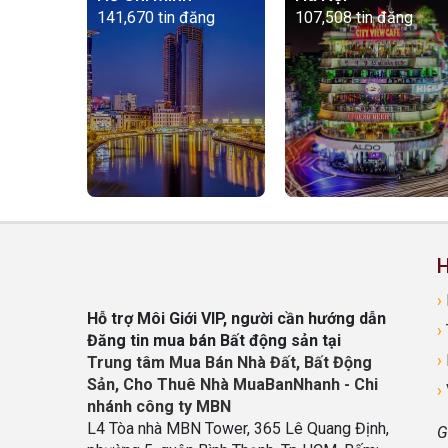
141,670 tin đăng
107,508 tin đăng
H
›
Hỗ trợ Môi Giới VIP, người cần hướng dẫn
›
Đăng tin mua bán Bất động sản tại
›
Trung tâm Mua Bán Nhà Đất, Bất Động
Sản, Cho Thuê Nhà MuaBanNhanh - Chi
›
nhánh công ty MBN
L4 Tòa nhà MBN Tower, 365 Lê Quang Định,
G