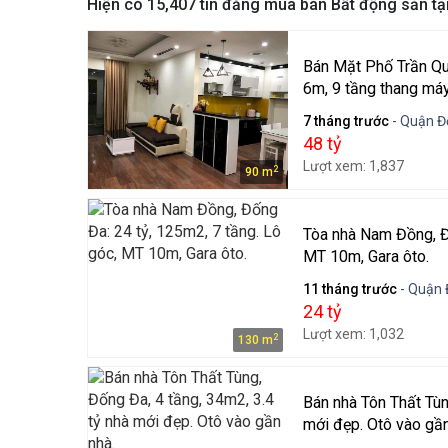
Hiện có
15,407
tin đăng mua bán Bất động sản tạ
Bán Mặt Phố Trần Qu
6m, 9 tầng thang máy.
7 tháng trước
- Quận Đ
48 tỷ
Lượt xem: 1,837
2
90 m
Tòa nhà Nam Đồng, Đống Đa:
MT 10m, Gara ôto.
11 tháng trước
- Quận 
24 tỷ
Lượt xem: 1,032
2
130 m
Bán nhà Tôn Thất Tùn
mới đẹp. Otô vào gần