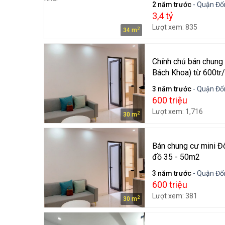
2 năm trước
- Quận Đốn
3,4 tỷ
Lượt xem: 835
2
34 m
Chính chủ bán chung
Bách Khoa) từ 600tr
3 năm trước
- Quận Đốn
600 triệu
Lượt xem: 1,716
2
30 m
Bán chung cư mini Đô
đồ 35 - 50m2
3 năm trước
- Quận Đốn
600 triệu
Lượt xem: 381
2
30 m