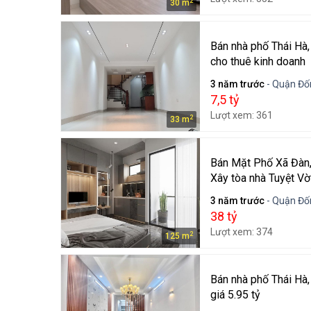
2
30 m
Bán nhà phố Thái Hà, 
cho thuê kinh doanh
3 năm trước
- Quận Đốn
7,5 tỷ
Lượt xem: 361
2
33 m
Bán Mặt Phố Xã Đàn,
Xây tòa nhà Tuyệt Vờ
3 năm trước
- Quận Đốn
38 tỷ
Lượt xem: 374
2
125 m
Bán nhà phố Thái Hà,
giá 5.95 tỷ