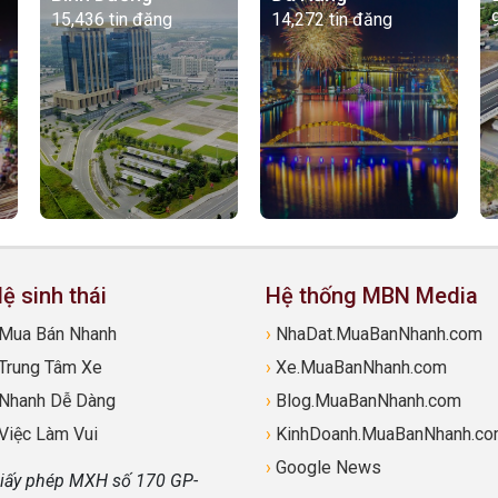
15,436 tin đăng
14,272 tin đăng
ệ sinh thái
Hệ thống MBN Media
Mua Bán Nhanh
›
NhaDat.MuaBanNhanh.com
Trung Tâm Xe
›
Xe.MuaBanNhanh.com
Nhanh Dễ Dàng
›
Blog.MuaBanNhanh.com
Việc Làm Vui
›
KinhDoanh.MuaBanNhanh.c
›
Google News
iấy phép MXH số 170 GP-