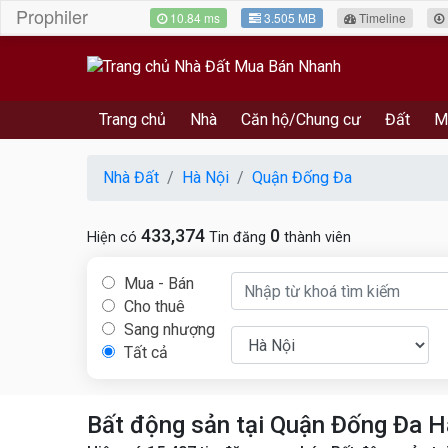
Prophiler
10.84 ms
3.505 MB
Timeline
Trang chủ
Nhà
Căn hộ/Chung cư
Đất
M
Nhà Đất
Hà Nội
Quận Đống Đa
433,374
0
Hiện có
Tin đăng
thành viên
Mua - Bán
Cho thuê
Sang nhượng
Tất cả
Bất động sản tại Quận Đống Đa H