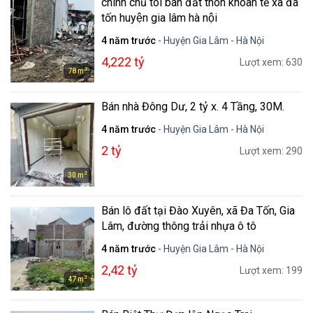
chính chủ tôi bán đất thôn khoan tế xã đa
tốn huyện gia lâm hà nội
4 năm trước
- Huyện Gia Lâm - Hà Nội
4,222 tỷ
Lượt xem: 630
2
78 m
Bán nhà Đông Dư, 2 tỷ x. 4 Tầng, 30M.
4 năm trước
- Huyện Gia Lâm - Hà Nội
2 tỷ
Lượt xem: 290
2
30 m
Bán lô đất tại Đào Xuyên, xã Đa Tốn, Gia
Lâm, đường thông trải nhựa ô tô
4 năm trước
- Huyện Gia Lâm - Hà Nội
2,42 tỷ
Lượt xem: 199
2
47 m