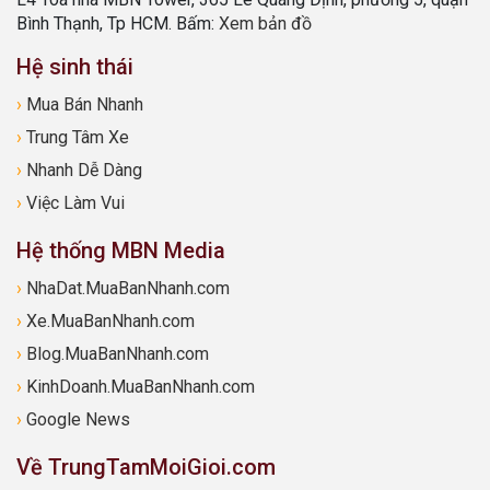
Bình Thạnh, Tp HCM. Bấm:
Xem bản đồ
Hệ sinh thái
›
Mua Bán Nhanh
›
Trung Tâm Xe
›
Nhanh Dễ Dàng
›
Việc Làm Vui
Hệ thống MBN Media
›
NhaDat.MuaBanNhanh.com
›
Xe.MuaBanNhanh.com
›
Blog.MuaBanNhanh.com
›
KinhDoanh.MuaBanNhanh.com
›
Google News
Về TrungTamMoiGioi.com