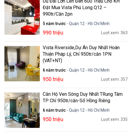
Ưu Đãi Lớn Lên Đến 600 Triệu Cho KH
Đặt Mua Vista Phú Long Q12 –
990tr/Căn 2pn
5 năm trước
- Quận 12 - Hồ Chí Minh
990 triệu
Lượt xem: 363
Vista Riverside,Dự Án Duy Nhất Hoàn
Thiện Pháp Lý, Chỉ 950tr/căn 1PN
(VAT+NT)
6 năm trước
- Quận 12 - Hồ Chí Minh
950 triệu
Lượt xem: 357
Căn Hộ Ven Sông Duy Nhất TRung Tâm
TP Chỉ 950tr/căn-Sổ Hồng Riêng
6 năm trước
- Quận 12 - Hồ Chí Minh
950 triệu
Lượt xem: 335