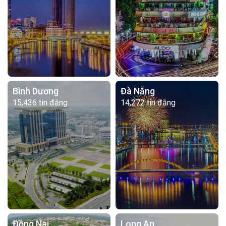
Bình Dương
Đà Nẵng
15,436 tin đăng
14,272 tin đăng
Đồng Nai
Long An