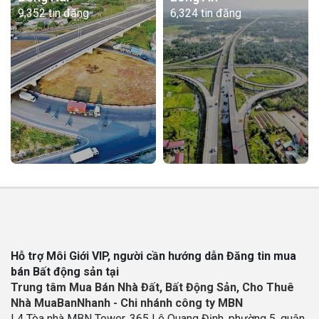
9,352 tin đăng
6,324 tin đăng
Hỗ trợ Môi Giới VIP, người cần hướng dẫn Đăng tin mua
bán Bất động sản tại
Trung tâm Mua Bán Nhà Đất, Bất Động Sản, Cho Thuê
Nhà MuaBanNhanh - Chi nhánh công ty MBN
L4 Tòa nhà MBN Tower, 365 Lê Quang Định, phường 5, quận