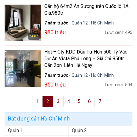
Căn hộ 64m2 An Sương trên Quốc lộ 1A
Giá:980tr
7 năm trước
- Quận 12 - Hồ Chí Minh
980 triệu
Lượt xem: 495
2
64 m
Hot – Cty KDD Đầu Tư Hơn 500 Tỷ Vào
Dự Án Vista Phú Long – Giá Chỉ 850tr
Căn 2pn. Liên Hệ Ngay
7 năm trước
- Quận 12 - Hồ Chí Minh
850 triệu
Lượt xem: 504
1
2
3
4
5
6
7
Bất động sản Hồ Chí Minh
Quận 1
Quận 2