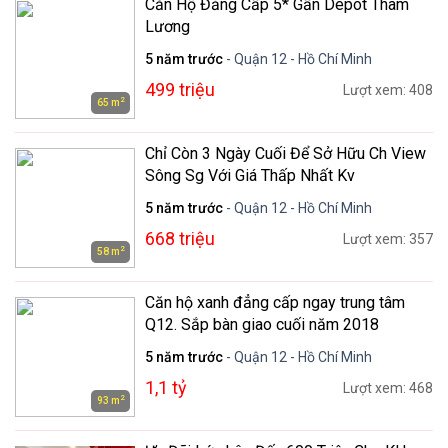
Căn Hộ Đẳng Cấp 5* Gần Depot Tham
Lương
5 năm trước
- Quận 12 - Hồ Chí Minh
499 triệu
Lượt xem: 408
2
65 m
Chỉ Còn 3 Ngày Cuối Để Sở Hữu Ch View
Sông Sg Với Giá Thấp Nhất Kv
5 năm trước
- Quận 12 - Hồ Chí Minh
668 triệu
Lượt xem: 357
2
58 m
Căn hộ xanh đẳng cấp ngay trung tâm
Q12. Sắp bàn giao cuối năm 2018
5 năm trước
- Quận 12 - Hồ Chí Minh
1,1 tỷ
Lượt xem: 468
2
93 m