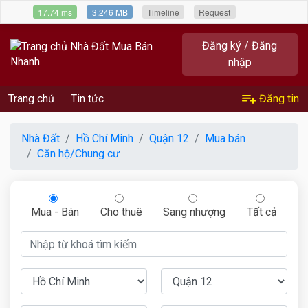
17.74 ms
3.246 MB
Timeline
Request
Đăng ký / Đăng
nhập
Trang chủ
Tin tức
Đăng tin
Nhà Đất
Hồ Chí Minh
Quận 12
Mua bán
Căn hộ/Chung cư
Mua - Bán
Cho thuê
Sang nhượng
Tất cả