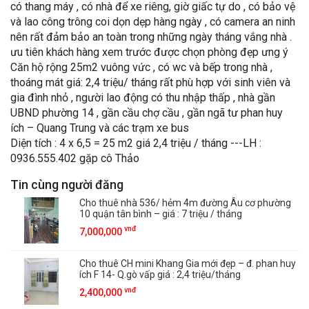
có thang máy , có nhà để xe riêng, giờ giấc tự do , có bảo vệ
và lao công trông coi dọn dẹp hàng ngày , có camera an ninh
nên rất đảm bảo an toàn trong những ngày tháng vắng nhà .
ưu tiên khách hàng xem trước được chọn phòng đẹp ưng ý
Căn hộ rộng 25m2 vuông vức , có wc và bếp trong nhà ,
thoáng mát giá: 2,4 triệu/ tháng rất phù hợp với sinh viên và
gia đình nhỏ , người lao động có thu nhập thấp , nhà gần
UBND phường 14 , gần cầu chợ cầu , gần ngã tư phan huy
ích – Quang Trung và các trạm xe bus
Diện tích : 4 x 6,5 = 25 m2 giá 2,4 triệu / tháng ---LH :
0936.555.402 gặp cô Thảo
Tin cùng người đăng
Cho thuê nhà 536/ hẻm 4m đường Âu cơ phường
10 quận tân bình – giá : 7 triệu / tháng
vnđ
7,000,000
Cho thuê CH mini Khang Gia mới đẹp – đ. phan huy
ích F 14- Q.gò vấp giá : 2,4 triệu/tháng
vnđ
2,400,000