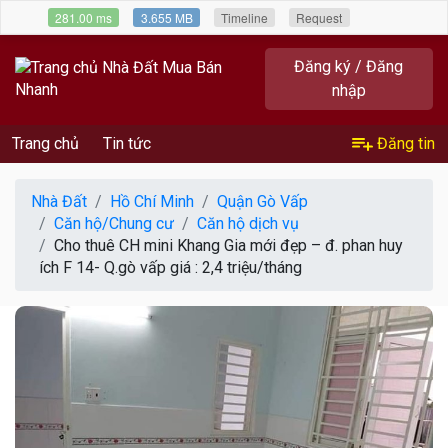
281.00 ms
3.655 MB
Timeline
Request
Đăng ký / Đăng
nhập
Trang chủ
Tin tức
Đăng tin
Nhà Đất
Hồ Chí Minh
Quận Gò Vấp
Căn hộ/Chung cư
Căn hộ dịch vụ
Cho thuê CH mini Khang Gia mới đẹp – đ. phan huy
ích F 14- Q.gò vấp giá : 2,4 triệu/tháng