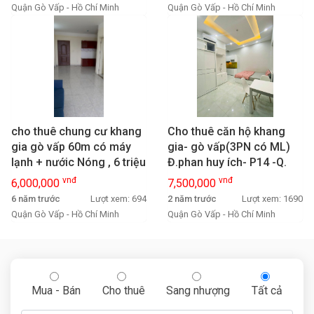
Quận Gò Vấp - Hồ Chí Minh
Quận Gò Vấp - Hồ Chí Minh
cho thuê chung cư khang
Cho thuê căn hộ khang
gia gò vấp 60m có máy
gia- gò vấp(3PN có ML)
lạnh + nướic Nóng , 6 triệu
Đ.phan huy ích- P14 -Q.
/ t
Gò vấp- giá: 7,5
vnđ
vnđ
6,000,000
7,500,000
triệu/tháng
6 năm trước
Lượt xem: 694
2 năm trước
Lượt xem: 1690
Quận Gò Vấp - Hồ Chí Minh
Quận Gò Vấp - Hồ Chí Minh
Mua - Bán
Cho thuê
Sang nhượng
Tất cả