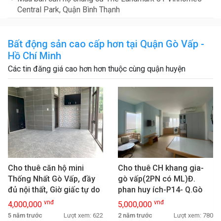
Central Park, Quận Bình Thạnh
Bất động sản cao cấp hơn tại Quận Gò Vấp -
Hồ Chí Minh
Các tin đăng giá cao hơn hơn thuộc cùng quận huyện
Cho thuê căn hộ mini
Cho thuê CH khang gia-
Thống Nhất Gò Vấp, đầy
gò vấp(2PN có ML)Đ.
đủ nội thất, Giờ giấc tự do
phan huy ích-P14- Q.Gò
vấp- giá:5 triệu/tháng
vnđ
vnđ
4,000,000
5,000,000
5 năm trước
Lượt xem: 622
2 năm trước
Lượt xem: 780