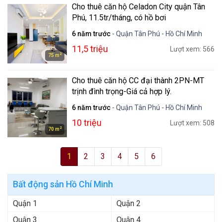
Cho thuê căn hộ Celadon City quận Tân
Phú, 11.5tr/tháng, có hồ bơi
6 năm trước
- Quận Tân Phú - Hồ Chí Minh
11,5 triệu
Lượt xem: 566
2
75 m
Cho thuê căn hộ CC đại thành 2PN-MT
trịnh đình trọng-Giá cả hợp lý.
6 năm trước
- Quận Tân Phú - Hồ Chí Minh
10 triệu
Lượt xem: 508
2
70 m
1
2
3
4
5
6
Bất động sản Hồ Chí Minh
Quận 1
Quận 2
Quận 3
Quận 4