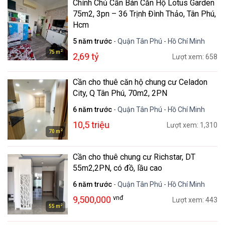
Chính Chủ Cần Bán Căn Hộ Lotus Garden
75m2, 3pn – 36 Trịnh Đình Thảo, Tân Phú,
Hcm
5 năm trước
- Quận Tân Phú - Hồ Chí Minh
2
75 m
2,69 tỷ
Lượt xem: 658
Cần cho thuê căn hộ chung cư Celadon
City, Q Tân Phú, 70m2, 2PN
6 năm trước
- Quận Tân Phú - Hồ Chí Minh
10,5 triệu
Lượt xem: 1,310
2
70 m
Cần cho thuê chung cư Richstar, DT
55m2,2PN, có đồ, lầu cao
6 năm trước
- Quận Tân Phú - Hồ Chí Minh
vnđ
9,500,000
Lượt xem: 443
2
55 m