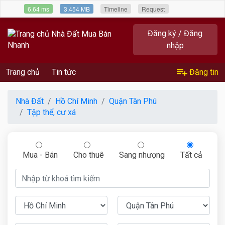
6.64 ms
3.454 MB
Timeline
Request
Đăng ký / Đăng
nhập
Trang chủ
Tin tức
Đăng tin
Nhà Đất
Hồ Chí Minh
Quận Tân Phú
Tập thể, cư xá
Mua - Bán
Cho thuê
Sang nhượng
Tất cả