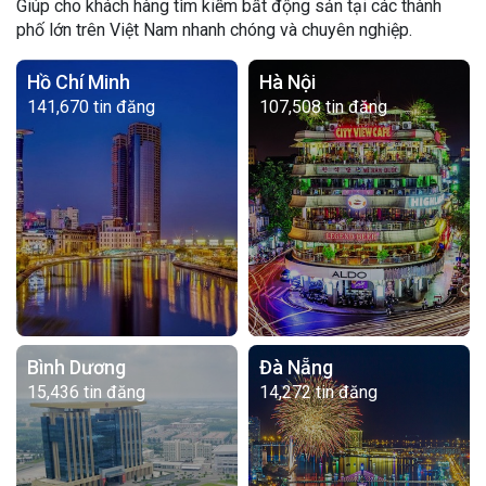
Giúp cho khách hàng tìm kiếm bất động sản tại các thành
phố lớn trên Việt Nam nhanh chóng và chuyên nghiệp.
Hồ Chí Minh
Hà Nội
141,670 tin đăng
107,508 tin đăng
Bình Dương
Đà Nẵng
15,436 tin đăng
14,272 tin đăng