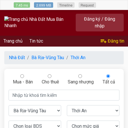
7.45 ms
2.699 MB
Timeline
Request
Đăng ký / Đăng
nhập
Trang chủ
Tin tức
Đăng tin
Nhà Đất
Bà Rịa-Vũng Tàu
Thới An
Mua - Bán
Cho thuê
Sang nhượng
Tất cả