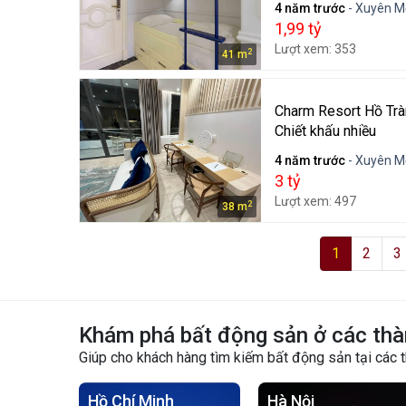
4 năm trước
- Xuyên M
1,99 tỷ
Lượt xem: 353
2
41 m
Charm Resort Hồ Trà
Chiết khấu nhiều
4 năm trước
- Xuyên M
3 tỷ
Lượt xem: 497
2
38 m
1
2
3
Khám phá bất động sản ở các thà
Giúp cho khách hàng tìm kiếm bất động sản tại các 
Hồ Chí Minh
Hà Nội