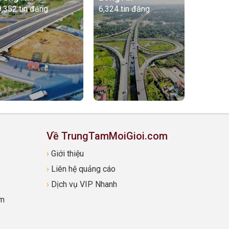
9,352 tin đăng
6,324 tin đăng
Về TrungTamMoiGioi.com
›
Giới thiệu
›
Liên hệ quảng cáo
›
Dịch vụ VIP Nhanh
om