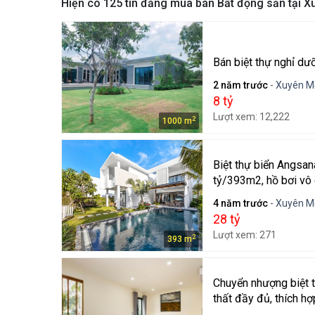
Hiện có
125
tin đăng mua bán Bất động sản tại 
Bán biệt thự nghỉ d
2 năm trước
- Xuyên M
8 tỷ
Lượt xem: 12,222
2
1000 m
Biệt thự biển Angsa
tỷ/393m2, hồ bơi vô 
4 năm trước
- Xuyên M
28 tỷ
Lượt xem: 271
2
393 m
Chuyển nhượng biệt 
thất đầy đủ, thích h