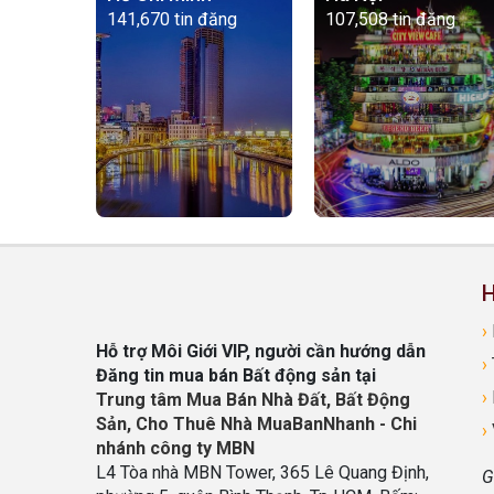
141,670 tin đăng
107,508 tin đăng
H
›
Hỗ trợ Môi Giới VIP, người cần hướng dẫn
›
Đăng tin mua bán Bất động sản tại
›
Trung tâm Mua Bán Nhà Đất, Bất Động
Sản, Cho Thuê Nhà MuaBanNhanh - Chi
›
nhánh công ty MBN
L4 Tòa nhà MBN Tower, 365 Lê Quang Định,
G