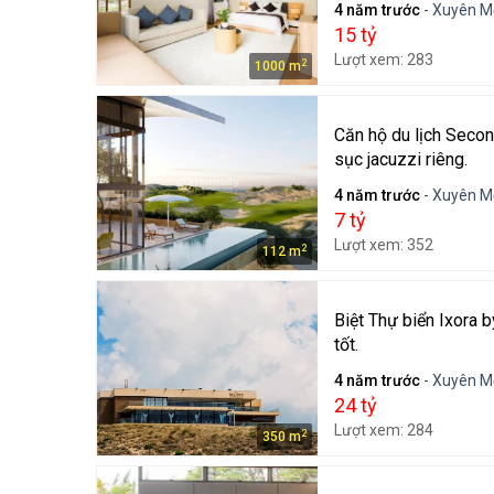
4 năm trước
- Xuyên M
15 tỷ
Lượt xem: 283
2
1000 m
Căn hộ du lịch Seco
sục jacuzzi riêng.
4 năm trước
- Xuyên M
7 tỷ
Lượt xem: 352
2
112 m
Biệt Thự biển Ixora 
tốt.
4 năm trước
- Xuyên M
24 tỷ
Lượt xem: 284
2
350 m