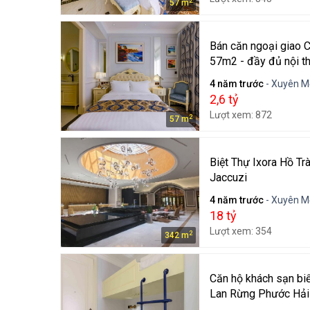
2
57 m
Bán căn ngoại giao 
57m2 - đầy đủ nội thấ
4 năm trước
- Xuyên M
2,6 tỷ
Lượt xem: 872
2
57 m
Biệt Thự Ixora Hồ T
Jaccuzi
4 năm trước
- Xuyên M
18 tỷ
Lượt xem: 354
2
342 m
Căn hộ khách sạn biể
Lan Rừng Phước Hải