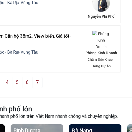
ộc - Bà Rịa-Vũng Tàu
Nguyễn Phi Phố
m Căn hộ 38m2, View biển, Giá tốt-
ộc - Bà Rịa-Vũng Tàu
Phòng Kinh Doanh
Chăm Sóc Khách
Hàng Dự Án
4
5
6
7
nh phố lớn
thành phố lớn trên Việt Nam nhanh chóng và chuyên nghiệp.
Bình Dương
Đà Nẵng