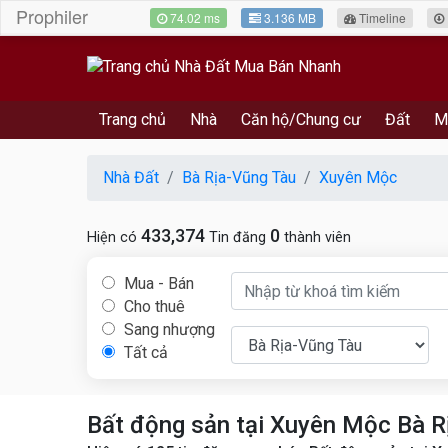
Prophiler
74.02 ms
3.136 MB
Timeline
Trang chủ
Nhà
Căn hộ/Chung cư
Đất
M
Nhà Đất
Bà Rịa-Vũng Tàu
Xuyên Mộc
433,374
0
Hiện có
Tin đăng
thành viên
Mua - Bán
Cho thuê
Sang nhượng
Tất cả
Bất động sản tại Xuyên Mộc Bà R