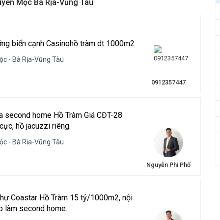
Xuyên Mộc Bà Rịa-Vũng Tàu
ưỡng biển cạnh Casinohồ tràm dt 1000m2
ộc - Bà Rịa-Vũng Tàu
0912357447
na second home Hồ Tràm Giá CĐT-28
cực, hồ jacuzzi riêng.
ộc - Bà Rịa-Vũng Tàu
Nguyễn Phi Phố
thự Coastar Hồ Tràm 15 tỷ/1000m2, nội
ợp làm second home.