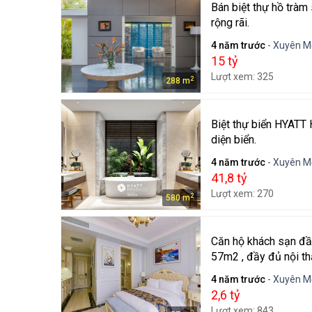
Bán biệt thự hồ tràm
rộng rãi.
4 năm trước
- Xuyên M
15 tỷ
Lượt xem: 325
2
288 m
Biệt thự biển HYATT 
diện biển.
4 năm trước
- Xuyên M
41,8 tỷ
Lượt xem: 270
2
580 m
Căn hộ khách sạn đầ
57m2 , đầy đủ nội th
4 năm trước
- Xuyên M
2,6 tỷ
Lượt xem: 843