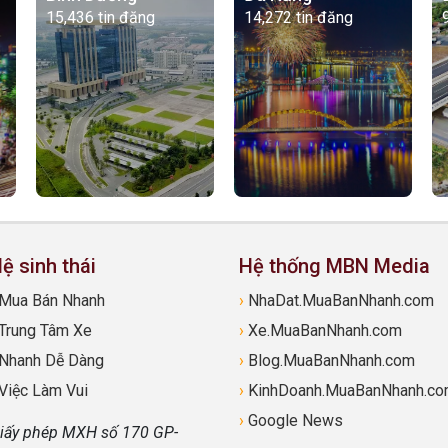
15,436 tin đăng
14,272 tin đăng
ệ sinh thái
Hệ thống MBN Media
Mua Bán Nhanh
›
NhaDat.MuaBanNhanh.com
Trung Tâm Xe
›
Xe.MuaBanNhanh.com
Nhanh Dễ Dàng
›
Blog.MuaBanNhanh.com
Việc Làm Vui
›
KinhDoanh.MuaBanNhanh.c
›
Google News
iấy phép MXH số 170 GP-