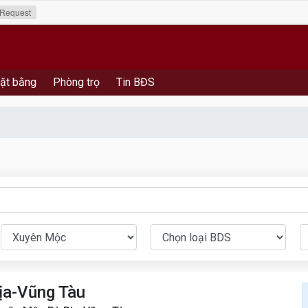
Request
ặt bằng
Phòng trọ
Tin BĐS
ịa-Vũng Tàu