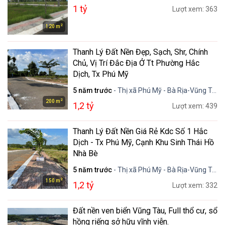
1 tỷ
Lượt xem: 363
2
120 m
Thanh Lý Đất Nền Đẹp, Sạch, Shr, Chính
Chủ, Vị Trí Đắc Địa Ở Tt Phường Hắc
Dịch, Tx Phú Mỹ
5 năm trước
- Thị xã Phú Mỹ - Bà Rịa-Vũng Tàu
2
200 m
1,2 tỷ
Lượt xem: 439
Thanh Lý Đất Nền Giá Rẻ Kdc Số 1 Hắc
Dịch - Tx Phú Mỹ, Cạnh Khu Sinh Thái Hồ
Nhà Bè
5 năm trước
- Thị xã Phú Mỹ - Bà Rịa-Vũng Tàu
2
150 m
1,2 tỷ
Lượt xem: 332
Đất nền ven biển Vũng Tàu, Full thổ cư, sổ
hồng riếng sở hữu vĩnh viễn.