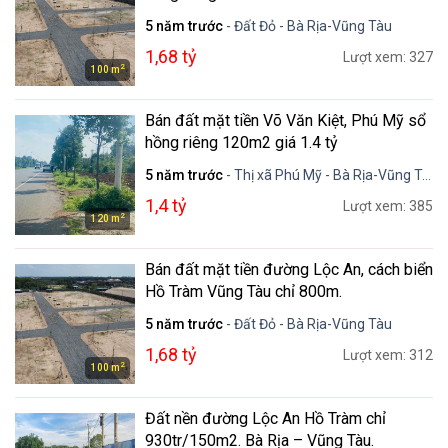
5 năm trước
- Đất Đỏ - Bà Rịa-Vũng Tàu
1,68 tỷ
Lượt xem: 327
2
100 m
Bán đất mặt tiền Võ Văn Kiệt, Phú Mỹ sổ
hồng riêng 120m2 giá 1.4 tỷ
5 năm trước
- Thị xã Phú Mỹ - Bà Rịa-Vũng Tàu
1,4 tỷ
Lượt xem: 385
2
120 m
Bán đất mặt tiền đường Lộc An, cách biển
Hồ Tràm Vũng Tàu chỉ 800m.
5 năm trước
- Đất Đỏ - Bà Rịa-Vũng Tàu
1,68 tỷ
Lượt xem: 312
2
100 m
Đất nền đường Lộc An Hồ Tràm chỉ
930tr/150m2. Bà Rịa – Vũng Tàu.