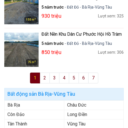
5 năm trước
- Đất Đỏ - Bà Rịa-Vũng Tàu
930 triệu
Lượt xem: 325
2
150 m
Đất Nền Khu Dân Cư Phước Hội Hồ Tràm
5 năm trước
- Đất Đỏ - Bà Rịa-Vũng Tàu
850 triệu
Lượt xem: 306
2
75 m
1
2
3
4
5
6
7
Bất động sản Bà Rịa-Vũng Tàu
Bà Rịa
Châu Đức
Côn Đảo
Long Điền
Tân Thành
Vũng Tàu