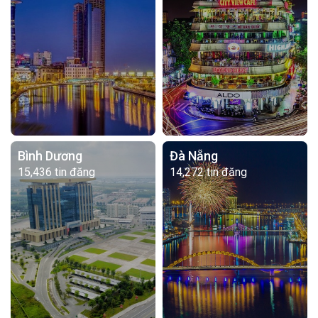
Bình Dương
Đà Nẵng
15,436 tin đăng
14,272 tin đăng