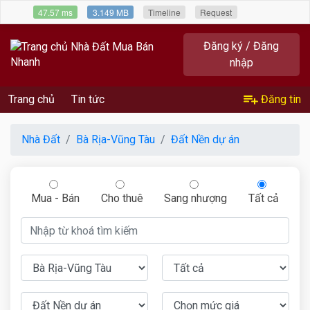
47.57 ms
3.149 MB
Timeline
Request
Đăng ký / Đăng
nhập
Trang chủ
Tin tức
Đăng tin
Nhà Đất
Bà Rịa-Vũng Tàu
Đất Nền dự án
Mua - Bán
Cho thuê
Sang nhượng
Tất cả