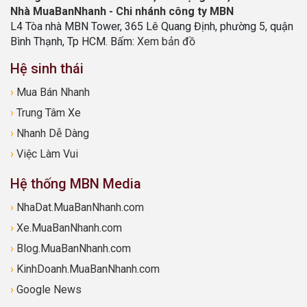
Nhà MuaBanNhanh - Chi nhánh công ty MBN
L4 Tòa nhà MBN Tower, 365 Lê Quang Định, phường 5, quận
Bình Thạnh, Tp HCM. Bấm:
Xem bản đồ
Hệ sinh thái
›
Mua Bán Nhanh
›
Trung Tâm Xe
›
Nhanh Dễ Dàng
›
Việc Làm Vui
Hệ thống MBN Media
›
NhaDat.MuaBanNhanh.com
›
Xe.MuaBanNhanh.com
›
Blog.MuaBanNhanh.com
›
KinhDoanh.MuaBanNhanh.com
›
Google News