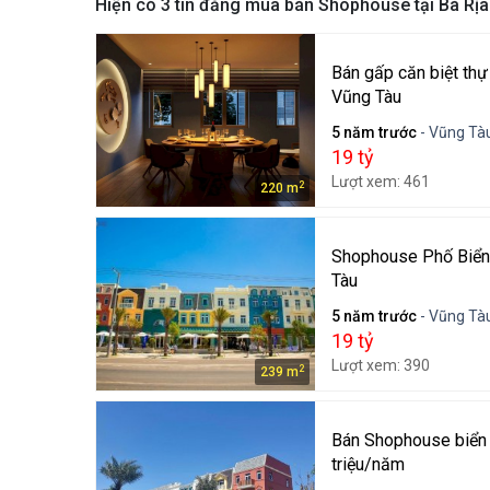
Hiện có
3
tin đăng mua bán Shophouse tại Bà Rị
Bán gấp căn biệt th
Vũng Tàu
5 năm trước
- Vũng Tàu
19 tỷ
Lượt xem: 461
2
220 m
Shophouse Phố Biển 
Tàu
5 năm trước
- Vũng Tàu
19 tỷ
Lượt xem: 390
2
239 m
Bán Shophouse biển 
triệu/năm