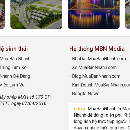
ệ sinh thái
Hệ thống MBN Media
Mua Bán Nhanh
›
NhaDat.MuaBanNhanh.com
Trung Tâm Xe
›
Xe.MuaBanNhanh.com
Nhanh Dễ Dàng
›
Blog.MuaBanNhanh.com
Việc Làm Vui
›
KinhDoanh.MuaBanNhanh.c
›
Google News
iấy phép MXH số 170 GP-
TTTT ngày 07/04/2016
Lưu ý:
MuaBanNhanh là Mạng
Nhanh dễ dàng miễn phí. Khô
lòng liên hệ trực tiếp người
doanh online hiệu quả hơn.