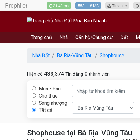
Prophiler
21.40 ms
3.118 MB
Timeline
Trang chủ
Nhà
Căn hộ/Chung cư
Đất
M
Nhà Đất
Bà Rịa-Vũng Tàu
Shophouse
433,374
0
Hiện có
Tin đăng
thành viên
Mua - Bán
Cho thuê
Sang nhượng
Tất cả
Shophouse tại Bà Rịa-Vũng Tàu