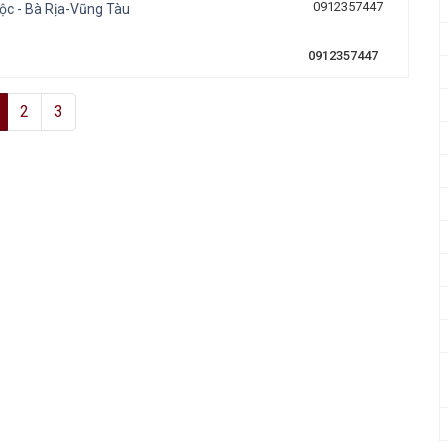
ộc - Bà Rịa-Vũng Tàu
0912357447
2
3