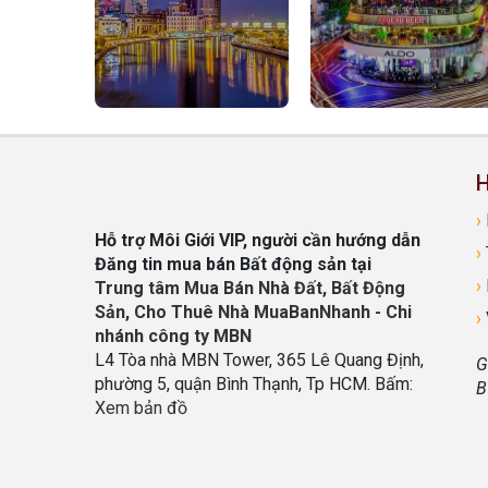
H
›
Hỗ trợ Môi Giới VIP, người cần hướng dẫn
›
Đăng tin mua bán Bất động sản tại
›
Trung tâm Mua Bán Nhà Đất, Bất Động
Sản, Cho Thuê Nhà MuaBanNhanh - Chi
›
nhánh công ty MBN
L4 Tòa nhà MBN Tower, 365 Lê Quang Định,
G
phường 5, quận Bình Thạnh, Tp HCM. Bấm:
B
Xem bản đồ