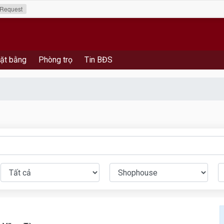
Request
ặt bằng
Phòng trọ
Tin BĐS