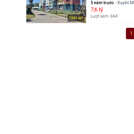
5 năm trước
- Xuyên M
7,6 tỷ
Lượt xem: 664
2
1541 m
1