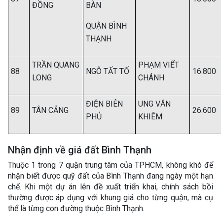
ĐỒNG
BÀN
QUẬN BÌNH
THẠNH
TRẦN QUANG
PHẠM VIẾT
88
NGÔ TẤT TỐ
16.800
LONG
CHÁNH
ĐIỆN BIÊN
UNG VĂN
89
TÂN CẢNG
26.600
PHỦ
KHIÊM
Nhận định về giá đất Bình Thạnh
Thuộc 1 trong 7 quận trung tâm của TPHCM, không khó để
nhận biết được quỹ đất của Bình Thạnh đang ngày một hạn
chế. Khi một dự án lên đề xuất triển khai, chính sách bồi
thường được áp dụng với khung giá cho từng quận, mà cụ
thể là từng con đường thuộc Bình Thạnh.