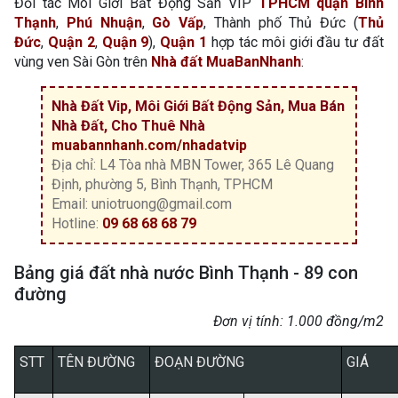
Đối tác Môi Giới Bất Động Sản VIP
TPHCM
quận Bình
Thạnh
,
Phú Nhuận
,
Gò Vấp
, Thành phố Thủ Đức (
Thủ
Đức
,
Quận 2
,
Quận 9
),
Quận 1
hợp tác môi giới đầu tư đất
vùng ven Sài Gòn trên
Nhà đất MuaBanNhanh
:
Nhà Đất Vip, Môi Giới Bất Động Sản, Mua Bán
Nhà Đất, Cho Thuê Nhà
muabannhanh.com/nhadatvip
Địa chỉ: L4 Tòa nhà MBN Tower, 365 Lê Quang
Định, phường 5, Bình Thạnh, TPHCM
Email: uniotruong@gmail.com
Hotline:
09 68 68 68 79
Bảng giá đất nhà nước Bình Thạnh - 89 con
đường
Đơn vị tính: 1.000 đồng/m2
STT
TÊN ĐƯỜNG
ĐOẠN ĐƯỜNG
GIÁ