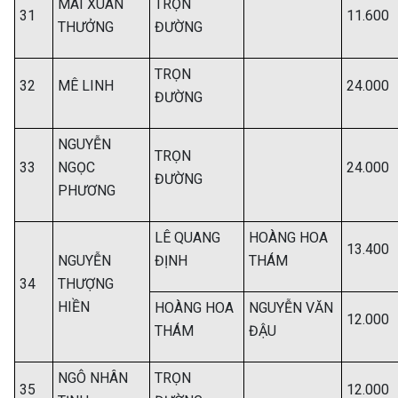
MAI XUÂN
TRỌN
31
11.600
THƯỞNG
ĐƯỜNG
TRỌN
32
MÊ LINH
24.000
ĐƯỜNG
NGUYỄN
TRỌN
33
NGỌC
24.000
ĐƯỜNG
PHƯƠNG
LÊ QUANG
HOÀNG HOA
13.400
NGUYỄN
ĐỊNH
THÁM
34
THƯỢNG
HIỀN
HOÀNG HOA
NGUYỄN VĂN
12.000
THÁM
ĐẬU
NGÔ NHÂN
TRỌN
35
12.000