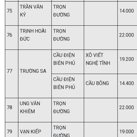
TRẦN VĂN
TRỌN
75
14.000
KỶ
ĐƯỜNG
TRỊNH HOÀI
TRỌN
76
22.000
ĐỨC
ĐƯỜNG
CẦU ĐIỆN
XÔ VIẾT
19.200
BIÊN PHỦ
NGHỆ TĨNH
77
TRƯỜNG SA
CẦU ĐIỆN
CẦU BÔNG
14.400
BIÊN PHỦ
UNG VĂN
TRỌN
78
22.000
KHIÊM
ĐƯỜNG
TRỌN
79
VẠN KIẾP
19.000
ĐƯỜNG