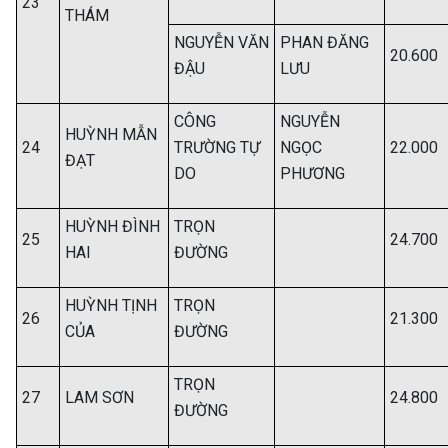
23
THÁM
NGUYỄN VĂN
PHAN ĐĂNG
20.600
ĐẬU
LƯU
CÔNG
NGUYỄN
HUỲNH MẪN
24
TRƯỜNG TỰ
NGỌC
22.000
ĐẠT
DO
PHƯƠNG
HUỲNH ĐÌNH
TRỌN
25
24.700
HAI
ĐƯỜNG
HUỲNH TỊNH
TRỌN
26
21.300
CỦA
ĐƯỜNG
TRỌN
27
LAM SƠN
24.800
ĐƯỜNG