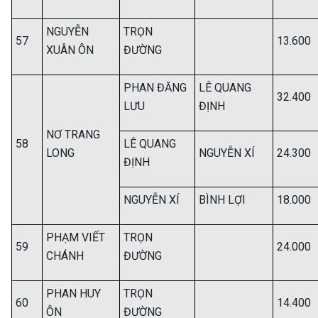
NGUYỄN
TRỌN
57
13.600
XUÂN ÔN
ĐƯỜNG
PHAN ĐĂNG
LÊ QUANG
32.400
LƯU
ĐỊNH
NƠ TRANG
58
LÊ QUANG
LONG
NGUYỄN XÍ
24.300
ĐỊNH
NGUYỄN XÍ
BÌNH LỢI
18.000
PHẠM VIẾT
TRỌN
59
24.000
CHÁNH
ĐƯỜNG
PHAN HUY
TRỌN
60
14.400
ÔN
ĐƯỜNG