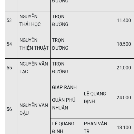
ĐƯỜNG
NGUYỄN
TRỌN
53
11.400
THÁI HỌC
ĐƯỜNG
NGUYỄN
TRỌN
54
18.500
THIỆN THUẬT
ĐƯỜNG
NGUYỄN VĂN
TRỌN
55
21.000
LẠC
ĐƯỜNG
GIÁP RANH
LÊ QUANG
24.000
QUẬN PHÚ
ĐỊNH
NGUYỄN VĂN
NHUẬN
56
ĐẬU
LÊ QUANG
PHAN VĂN
18.100
ĐỊNH
TRỊ