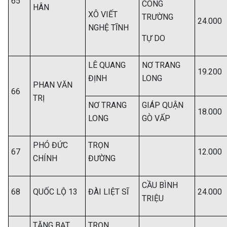
65
CÔNG
HÂN
XÔ VIẾT
TRƯỜNG
24.000
NGHỆ TĨNH
TỰ DO
LÊ QUANG
NƠ TRANG
19.200
ĐỊNH
LONG
PHAN VĂN
66
TRỊ
NƠ TRANG
GIÁP QUẬN
18.000
LONG
GÒ VẤP
PHÓ ĐỨC
TRỌN
67
12.000
CHÍNH
ĐƯỜNG
CẦU BÌNH
68
QUỐC LỘ 13
ĐÀI LIỆT SĨ
24.000
TRIỆU
TĂNG BẠT
TRỌN