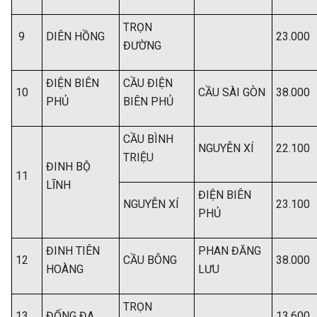
TRỌN
9
DIÊN HỒNG
23.000
ĐƯỜNG
ĐIỆN BIÊN
CẦU ĐIỆN
10
CẦU SÀI GÒN
38.000
PHỦ
BIÊN PHỦ
CẦU BÌNH
NGUYỄN XÍ
22.100
TRIỆU
ĐINH BỘ
11
LĨNH
ĐIỆN BIÊN
NGUYỄN XÍ
23.100
PHỦ
ĐINH TIÊN
PHAN ĐĂNG
12
CẦU BÔNG
38.000
HOÀNG
LƯU
TRỌN
13
ĐỐNG ĐA
13.600