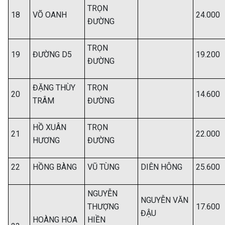
TRỌN
18
VÕ OANH
24.000
ĐƯỜNG
TRỌN
19
ĐƯỜNG D5
19.200
ĐƯỜNG
ĐẶNG THÙY
TRỌN
20
14.600
TRÂM
ĐƯỜNG
HỒ XUÂN
TRỌN
21
22.000
HƯƠNG
ĐƯỜNG
22
HỒNG BÀNG
VŨ TÙNG
DIÊN HÔNG
25.600
NGUYỄN
NGUYỄN VĂN
THƯỢNG
17.600
ĐẬU
HOÀNG HOA
HIỀN