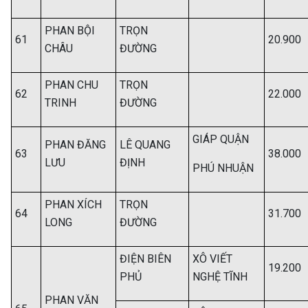
PHAN BỘI
TRỌN
61
20.900
CHÂU
ĐƯỜNG
PHAN CHU
TRỌN
62
22.000
TRINH
ĐƯỜNG
GIÁP QUẬN
PHAN ĐĂNG
LÊ QUANG
63
38.000
LƯU
ĐỊNH
PHÚ NHUẬN
PHAN XÍCH
TRỌN
64
31.700
LONG
ĐƯỜNG
ĐIỆN BIÊN
XÔ VIẾT
19.200
PHỦ
NGHỆ TĨNH
PHAN VĂN