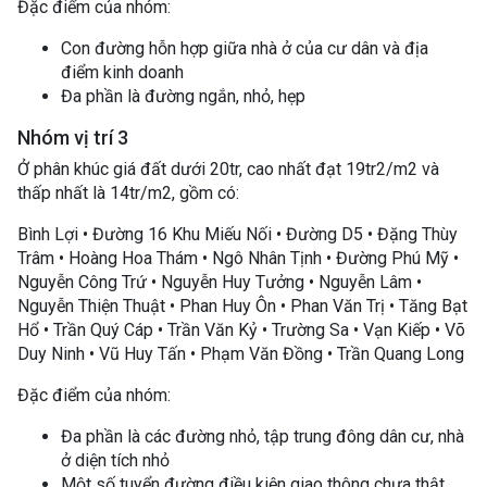
Đặc điểm của nhóm:
Con đường hỗn hợp giữa nhà ở của cư dân và địa
điểm kinh doanh
Đa phần là đường ngắn, nhỏ, hẹp
Nhóm vị trí 3
Ở phân khúc giá đất dưới 20tr, cao nhất đạt 19tr2/m2 và
thấp nhất là 14tr/m2, gồm có:
Bình Lợi • Đường 16 Khu Miếu Nối • Đường D5 • Đặng Thùy
Trâm • Hoàng Hoa Thám • Ngô Nhân Tịnh • Đường Phú Mỹ •
Nguyễn Công Trứ • Nguyễn Huy Tưởng • Nguyễn Lâm •
Nguyễn Thiện Thuật • Phan Huy Ôn • Phan Văn Trị • Tăng Bạt
Hổ • Trần Quý Cáp • Trần Văn Kỷ • Trường Sa • Vạn Kiếp • Võ
Duy Ninh • Vũ Huy Tấn • Phạm Văn Đồng • Trần Quang Long
Đặc điểm của nhóm:
Đa phần là các đường nhỏ, tập trung đông dân cư, nhà
ở diện tích nhỏ
Một số tuyển đường điều kiện giao thông chưa thật