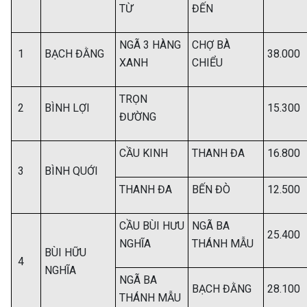
TỪ
ĐẾN
NGÃ 3 HÀNG
CHỢ BÀ
1
BẠCH ĐẰNG
38.000
XANH
CHIỂU
TRỌN
2
BÌNH LỢI
15.300
ĐƯỜNG
CẦU KINH
THANH ĐA
16.800
3
BÌNH QUỚI
THANH ĐA
BẾN ĐÒ
12.500
CẦU BÙI HƯU
NGÃ BA
25.400
NGHĨA
THÁNH MẪU
BÙI HỮU
4
NGHĨA
NGÃ BA
BẠCH ĐẰNG
28.100
THÁNH MẪU