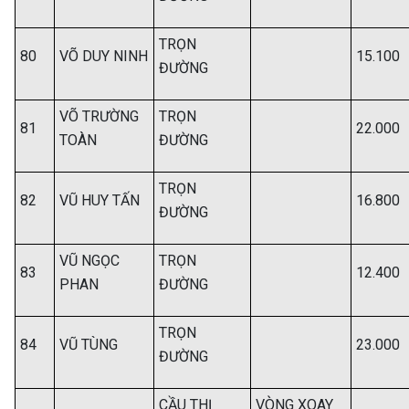
TRỌN
80
VÕ DUY NINH
15.100
ĐƯỜNG
VÕ TRƯỜNG
TRỌN
81
22.000
TOÀN
ĐƯỜNG
TRỌN
82
VŨ HUY TẤN
16.800
ĐƯỜNG
VŨ NGỌC
TRỌN
83
12.400
PHAN
ĐƯỜNG
TRỌN
84
VŨ TÙNG
23.000
ĐƯỜNG
CẦU THỊ
VÒNG XOAY