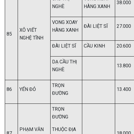
38.000
NGHÈ
HÀNG XANH
VONG XOAY
ĐÀI LIỆT SĨ
27.000
XÔ VIẾT
HÀNG XANH
85
NGHỆ TĨNH
ĐÀI LIỆT SĨ
CẦU KINH
20.600
DẠ CẦU THỊ
13.800
NGHÈ
TRỌN
86
YẾN ĐỎ
13.400
ĐƯỜNG
TRỌN
ĐƯỜNG
PHẠM VĂN
THUỘC ĐỊA
87
18.000