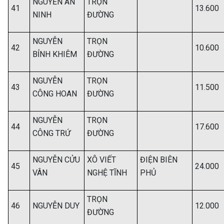
NGUYỄN AN
TRỌN
41
13.600
NINH
ĐƯỜNG
NGUYỄN
TRỌN
42
10.600
BỈNH KHIÊM
ĐƯỜNG
NGUYỄN
TRỌN
43
11.500
CÔNG HOAN
ĐƯỜNG
NGUYỄN
TRỌN
44
17.600
CÔNG TRỨ
ĐƯỜNG
NGUYỄN CỬU
XÔ VIẾT
ĐIỆN BIÊN
45
24.000
VÂN
NGHỆ TĨNH
PHỦ
TRỌN
46
NGUYỄN DUY
12.000
ĐƯỜNG