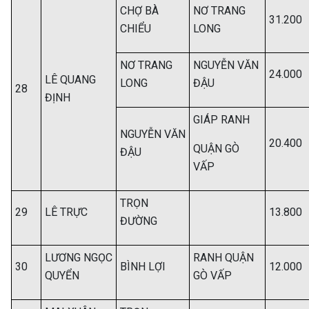
CHỢ BÀ
NƠ TRANG
31.200
CHIỂU
LONG
NƠ TRANG
NGUYỄN VĂN
24.000
LÊ QUANG
LONG
ĐẬU
28
ĐỊNH
GIÁP RANH
NGUYỄN VĂN
20.400
QUẬN GÒ
ĐẬU
VẤP
TRỌN
29
LÊ TRỰC
13.800
ĐƯỜNG
LƯƠNG NGỌC
RANH QUẬN
30
BÌNH LỢI
12.000
QUYỂN
GÒ VẤP